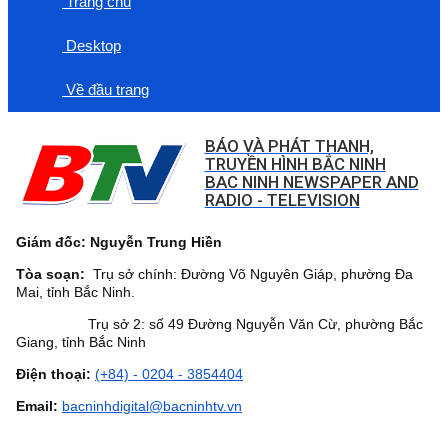
Trang chủ
Desktop
Về đầu trang
BÁO VÀ PHÁT THANH,
TRUYỀN HÌNH BẮC NINH
BAC NINH NEWSPAPER AND
RADIO - TELEVISION
Giám đốc: Nguyễn Trung Hiền
Tòa soạn:
Trụ sở chính: Đường Võ Nguyên Giáp, phường Đa
Mai, tỉnh Bắc Ninh.
Trụ sở 2: số 49 Đường Nguyễn Văn Cừ, phường Bắc
Giang, tỉnh Bắc Ninh
Điện thoại:
(+84) - 0204 - 3854404
Email:
bacninhdigital@bacninhtv.vn