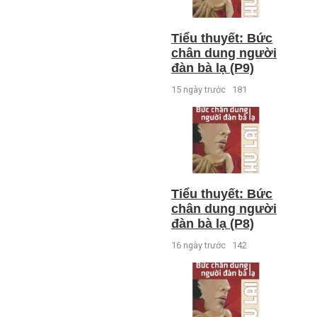
Tiểu thuyết: Bức
chân dung người
đàn bà lạ (P9)
15 ngày trước
181
Tiểu thuyết: Bức
chân dung người
đàn bà lạ (P8)
16 ngày trước
142