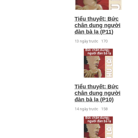
Tiểu thuyết: Bức
chân dung người
đàn bà lạ (P11)
13 ngày trước
170
Tiểu thuyết: Bức
chân dung người
đàn bà lạ (P10)
14 ngày trước
158