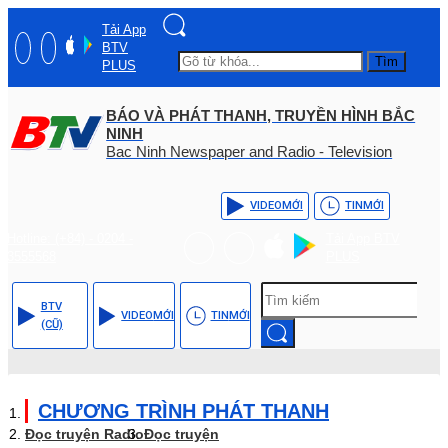
Tải App
BTV
Tìm
PLUS
BÁO VÀ PHÁT THANH, TRUYỀN HÌNH BẮC
NINH
Bac Ninh Newspaper and Radio - Television
VIDEO
MỚI
TIN
MỚI
Hotline: (+84) - 0204 -
Tải App BTV
3555568
PLUS
BTV
VIDEO
MỚI
TIN
MỚI
(CŨ)
CHƯƠNG TRÌNH PHÁT THANH
Đọc truyện Radio
Đọc truyện