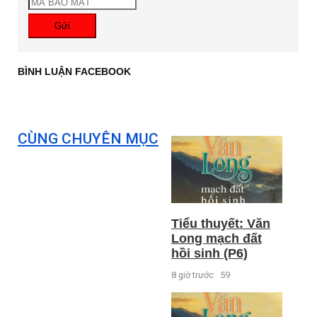
Gửi
BÌNH LUẬN FACEBOOK
CÙNG CHUYÊN MỤC
Tiểu thuyết: Văn
Long mạch đất
hồi sinh (P6)
8 giờ trước
59