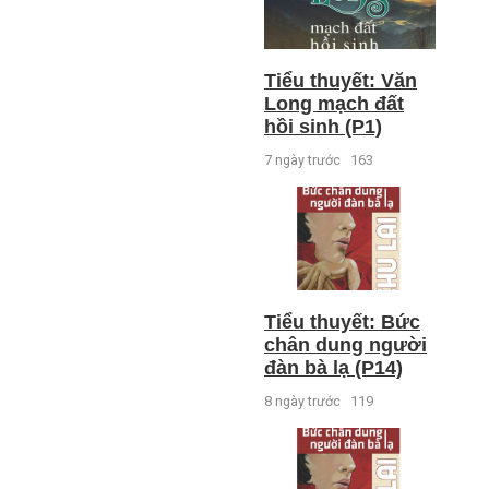
Tiểu thuyết: Văn
Long mạch đất
hồi sinh (P1)
7 ngày trước
163
Tiểu thuyết: Bức
chân dung người
đàn bà lạ (P14)
8 ngày trước
119