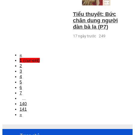
Tiểu thuyết: Bức
chân dung người
đàn bà lạ (P7)
17 ngày trước
249
«
1
(current)
2
3
4
5
6
7
...
140
141
»