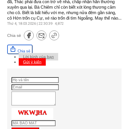
đã, Thác phải đưa con trở về nhà, chấp nhận hắn thường
xuyên qua lại. Bà Chiêm chỉ còn biết xót lòng thương cảm
cho cô. Biết là bất hiếu với mẹ, nhưng nửa đêm gần sáng,
cô Hớn trốn cụ Cự, xé rào trốn đi tìm Ngoẵng. May thế nào...
Thứ 4, 18.03.2026 | 22:30:39
4,872
Chia sẻ
Chia sẻ
Lời bình của bạn
Gửi ý kiến