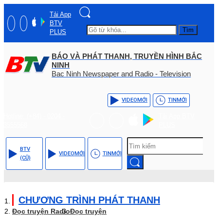
Tải App
BTV
Tìm
PLUS
BÁO VÀ PHÁT THANH, TRUYỀN HÌNH BẮC
NINH
Bac Ninh Newspaper and Radio - Television
VIDEO
MỚI
TIN
MỚI
Hotline: (+84) - 0204 -
Tải App BTV
3555568
PLUS
BTV
VIDEO
MỚI
TIN
MỚI
(CŨ)
CHƯƠNG TRÌNH PHÁT THANH
Đọc truyện Radio
Đọc truyện