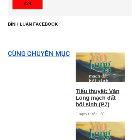
Gửi
BÌNH LUẬN FACEBOOK
CÙNG CHUYÊN MỤC
Tiểu thuyết: Văn
Long mạch đất
hồi sinh (P7)
1 ngày trước
83