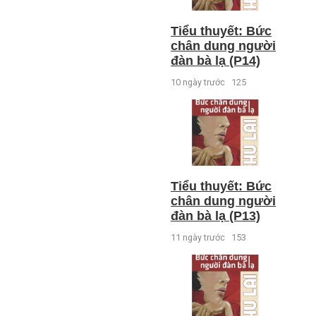
Tiểu thuyết: Bức
chân dung người
đàn bà lạ (P14)
10 ngày trước
125
Tiểu thuyết: Bức
chân dung người
đàn bà lạ (P13)
11 ngày trước
153