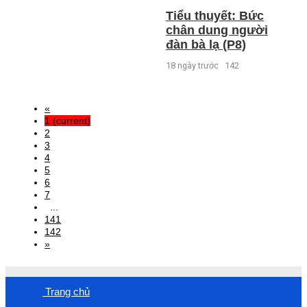
Tiểu thuyết: Bức
chân dung người
đàn bà lạ (P8)
18 ngày trước
142
«
1
(current)
2
3
4
5
6
7
...
141
142
»
Trang chủ