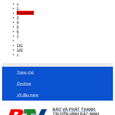
«
1
2
(current)
3
4
5
6
7
...
141
142
»
Trang chủ
Desktop
Về đầu trang
BÁO VÀ PHÁT THANH,
TRUYỀN HÌNH BẮC NINH