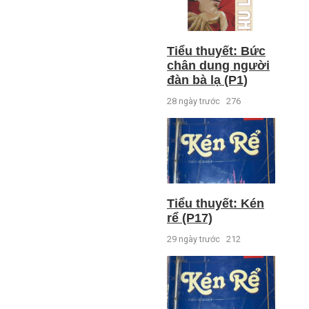
Tiểu thuyết: Bức
chân dung người
đàn bà lạ (P1)
28 ngày trước
276
Tiểu thuyết: Kén
rể (P17)
29 ngày trước
212