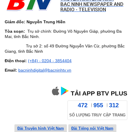
BAC NINH NEWSPAPER AND
RADIO - TELEVISION
Giám đốc: Nguyễn Trung Hiền
Tòa soạn:
Trụ sở chính: Đường Võ Nguyên Giáp, phường Đa
Mai, tỉnh Bắc Ninh.
Trụ sở 2: số 49 Đường Nguyễn Văn Cừ, phường Bắc
Giang, tỉnh Bắc Ninh
Điện thoại:
(+84) - 0204 - 3854404
Email:
bacninhdigital@bacninhtv.vn
TẢI APP BTV PLUS
472
955
312
SỐ LƯỢNG TRUY CẬP TRANG
Đài Truyền hình Việt Nam
Đài Tiếng nói Việt Nam