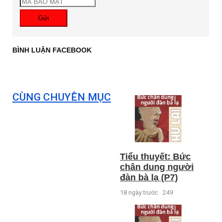
Gửi
BÌNH LUẬN FACEBOOK
CÙNG CHUYÊN MỤC
Tiểu thuyết: Bức
chân dung người
đàn bà lạ (P7)
18 ngày trước
249