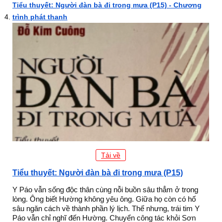
Tiểu thuyết: Người đàn bà đi trong mưa (P15) - Chương
trình phát thanh
Tải về
Tiểu thuyết: Người đàn bà đi trong mưa (P15)
Y Páo vẫn sống độc thân cùng nỗi buồn sâu thẳm ở trong
lòng. Ông biết Hường không yêu ông. Giữa họ còn có hố
sâu ngăn cách về thành phần lý lịch. Thế nhưng, trái tim Y
Páo vẫn chỉ nghĩ đến Hường. Chuyển công tác khỏi Sơn