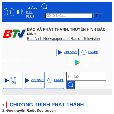
Tải App
BTV
Tìm
PLUS
BÁO VÀ PHÁT THANH, TRUYỀN HÌNH BẮC
NINH
Bac Ninh Newspaper and Radio - Television
VIDEO
MỚI
TIN
MỚI
Hotline: (+84) - 0204 -
Tải App BTV
3555568
PLUS
BTV
VIDEO
MỚI
TIN
MỚI
(CŨ)
CHƯƠNG TRÌNH PHÁT THANH
Đọc truyện Radio
Đọc truyện