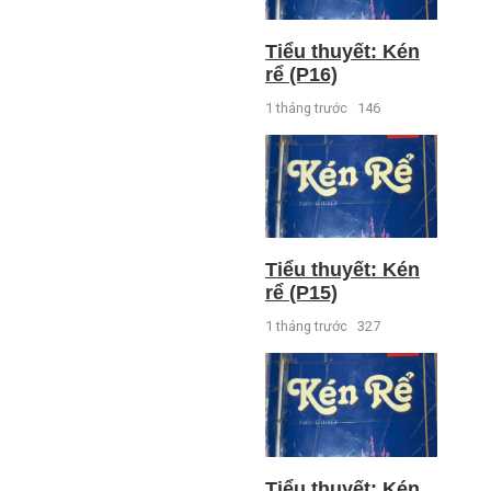
Tiểu thuyết: Kén
rể (P16)
1 tháng trước
146
Tiểu thuyết: Kén
rể (P15)
1 tháng trước
327
Tiểu thuyết: Kén