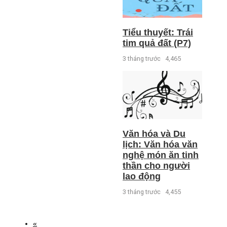
Tiểu thuyết: Trái
tim quả đất (P7)
3 tháng trước
4,465
Văn hóa và Du
lịch: Văn hóa văn
nghệ món ăn tinh
thần cho người
lao động
3 tháng trước
4,455
«