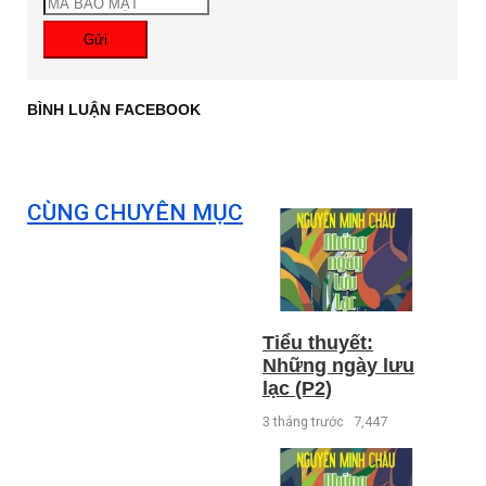
Gửi
BÌNH LUẬN FACEBOOK
CÙNG CHUYÊN MỤC
Tiểu thuyết:
Những ngày lưu
lạc (P2)
3 tháng trước
7,447