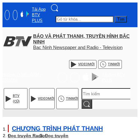
Tải App
BTV
Tìm
PLUS
BÁO VÀ PHÁT THANH, TRUYỀN HÌNH BẮC
NINH
Bac Ninh Newspaper and Radio - Television
VIDEO
MỚI
TIN
MỚI
Hotline: (+84) - 0204 -
Tải App BTV
3555568
PLUS
BTV
VIDEO
MỚI
TIN
MỚI
(CŨ)
CHƯƠNG TRÌNH PHÁT THANH
Đọc truyện Radio
Đọc truyện