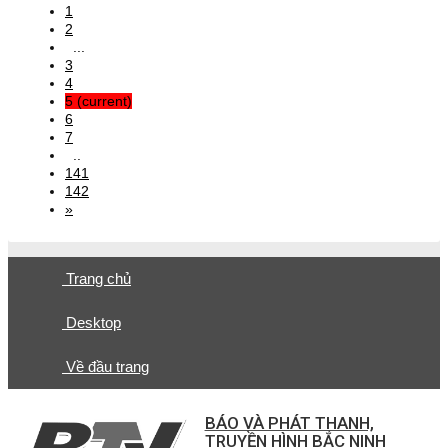
1
2
...
3
4
5
(current)
6
7
..
141
142
»
Trang chủ
Desktop
Về đầu trang
BÁO VÀ PHÁT THANH,
TRUYỀN HÌNH BẮC NINH