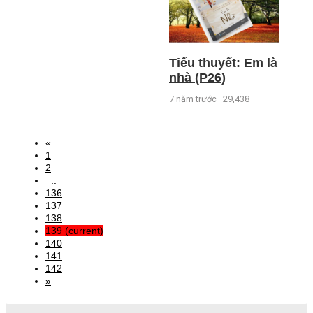
Tiểu thuyết: Em là
nhà (P26)
7 năm trước
29,438
«
1
2
..
136
137
138
139
(current)
140
141
142
»