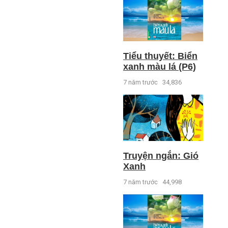
Tiểu thuyết: Biển
xanh màu lá (P6)
7 năm trước
34,836
Truyện ngắn: Gió
Xanh
7 năm trước
44,998