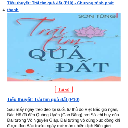
Tiểu thuyết: Trái tim quả đất (P10) - Chương trình phát
thanh
Tải về
Tiểu thuyết: Trái tim quả đất (P10)
Sau mấy ngày trèo đèo lội suối, từ thủ đô Việt Bắc gió ngàn,
Bác Hồ đã đến Quảng Uyên (Cao Bằng) nơi Sở chỉ huy của
Đại tướng Võ Nguyên Giáp. Đại tướng vô cùng xúc động khi
được đón Bác trước ngày mở màn chiến dịch Biên giới