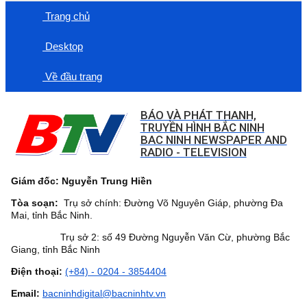
Trang chủ
Desktop
Về đầu trang
BÁO VÀ PHÁT THANH,
TRUYỀN HÌNH BẮC NINH
BAC NINH NEWSPAPER AND
RADIO - TELEVISION
Giám đốc: Nguyễn Trung Hiền
Tòa soạn:
Trụ sở chính: Đường Võ Nguyên Giáp, phường Đa
Mai, tỉnh Bắc Ninh.
Trụ sở 2: số 49 Đường Nguyễn Văn Cừ, phường Bắc
Giang, tỉnh Bắc Ninh
Điện thoại:
(+84) - 0204 - 3854404
Email:
bacninhdigital@bacninhtv.vn