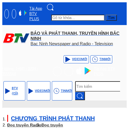
Tải App
BTV
Tìm
PLUS
BÁO VÀ PHÁT THANH, TRUYỀN HÌNH BẮC
NINH
Bac Ninh Newspaper and Radio - Television
VIDEO
MỚI
TIN
MỚI
Hotline: (+84) - 0204 -
Tải App BTV
3555568
PLUS
BTV
VIDEO
MỚI
TIN
MỚI
(CŨ)
CHƯƠNG TRÌNH PHÁT THANH
Đọc truyện Radio
Đọc truyện