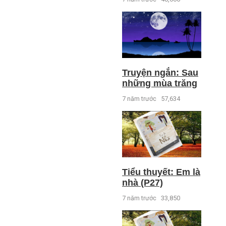
Truyện ngắn: Sau
những mùa trăng
7 năm trước
57,634
Tiểu thuyết: Em là
nhà (P27)
7 năm trước
33,850