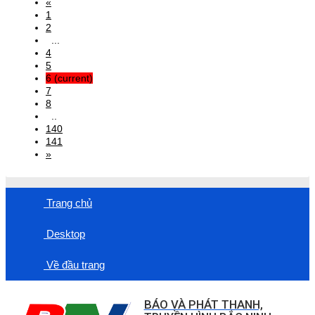
«
1
2
...
4
5
6
(current)
7
8
..
140
141
»
Trang chủ
Desktop
Về đầu trang
BÁO VÀ PHÁT THANH,