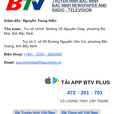
TRUYỀN HÌNH BẮC NINH
BAC NINH NEWSPAPER AND
RADIO - TELEVISION
Giám đốc: Nguyễn Trung Hiền
Tòa soạn:
Trụ sở chính: Đường Võ Nguyên Giáp, phường Đa
Mai, tỉnh Bắc Ninh.
Trụ sở 2: số 49 Đường Nguyễn Văn Cừ, phường Bắc
Giang, tỉnh Bắc Ninh
Điện thoại:
(+84) - 0204 - 3854404
Email:
bacninhdigital@bacninhtv.vn
TẢI APP BTV PLUS
472
201
701
SỐ LƯỢNG TRUY CẬP TRANG
Đài Truyền hình Việt Nam
Đài Tiếng nói Việt Nam