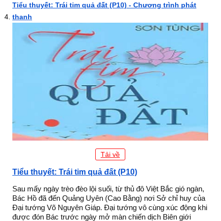
Tiểu thuyết: Trái tim quả đất (P10) - Chương trình phát
thanh
Tải về
Tiểu thuyết: Trái tim quả đất (P10)
Sau mấy ngày trèo đèo lội suối, từ thủ đô Việt Bắc gió ngàn,
Bác Hồ đã đến Quảng Uyên (Cao Bằng) nơi Sở chỉ huy của
Đại tướng Võ Nguyên Giáp. Đại tướng vô cùng xúc động khi
được đón Bác trước ngày mở màn chiến dịch Biên giới