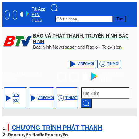
Tải App
BTV
Tìm
PLUS
BÁO VÀ PHÁT THANH, TRUYỀN HÌNH BẮC
NINH
Bac Ninh Newspaper and Radio - Television
VIDEO
MỚI
TIN
MỚI
Hotline: (+84) - 0204 -
Tải App BTV
3555568
PLUS
BTV
VIDEO
MỚI
TIN
MỚI
(CŨ)
CHƯƠNG TRÌNH PHÁT THANH
Đọc truyện Radio
Đọc truyện