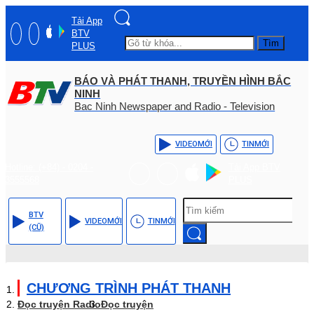
Tải App
BTV
Tìm
PLUS
BÁO VÀ PHÁT THANH, TRUYỀN HÌNH BẮC
NINH
Bac Ninh Newspaper and Radio - Television
VIDEO
MỚI
TIN
MỚI
Hotline: (+84) - 0204 -
Tải App BTV
3555568
PLUS
BTV
VIDEO
MỚI
TIN
MỚI
(CŨ)
CHƯƠNG TRÌNH PHÁT THANH
Đọc truyện Radio
Đọc truyện