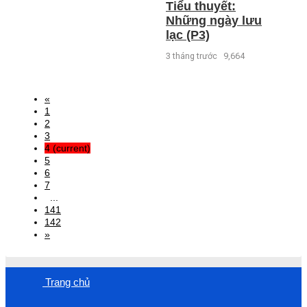
Tiểu thuyết:
Những ngày lưu
lạc (P3)
3 tháng trước
9,664
«
1
2
3
4
(current)
5
6
7
...
141
142
»
Trang chủ