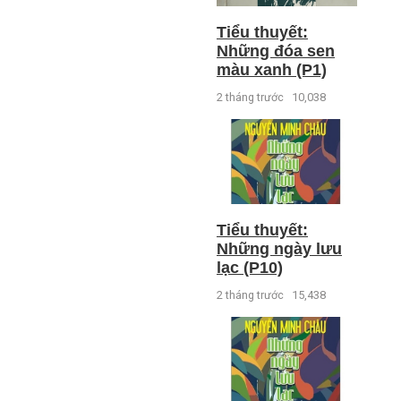
Tiểu thuyết:
Những đóa sen
màu xanh (P1)
2 tháng trước
10,038
Tiểu thuyết:
Những ngày lưu
lạc (P10)
2 tháng trước
15,438