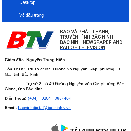
Desktop
Về đầu trang
BÁO VÀ PHÁT THANH,
TRUYỀN HÌNH BẮC NINH
BAC NINH NEWSPAPER AND
RADIO - TELEVISION
Giám đốc: Nguyễn Trung Hiền
Tòa soạn:
Trụ sở chính: Đường Võ Nguyên Giáp, phường Đa
Mai, tỉnh Bắc Ninh.
Trụ sở 2: số 49 Đường Nguyễn Văn Cừ, phường Bắc
Giang, tỉnh Bắc Ninh
Điện thoại:
(+84) - 0204 - 3854404
Email:
bacninhdigital@bacninhtv.vn
TẢI APP BTV PLUS