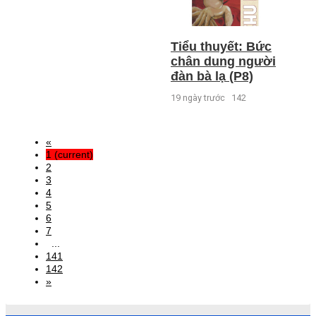
Tiểu thuyết: Bức
chân dung người
đàn bà lạ (P8)
19 ngày trước
142
«
1
(current)
2
3
4
5
6
7
...
141
142
»