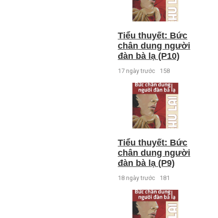
Tiểu thuyết: Bức
chân dung người
đàn bà lạ (P10)
17 ngày trước
158
Tiểu thuyết: Bức
chân dung người
đàn bà lạ (P9)
18 ngày trước
181