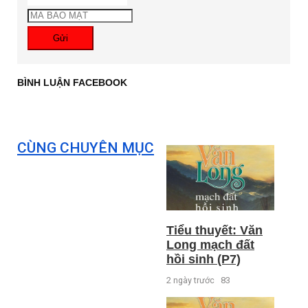
Gửi
BÌNH LUẬN FACEBOOK
CÙNG CHUYÊN MỤC
Tiểu thuyết: Văn
Long mạch đất
hồi sinh (P7)
2 ngày trước
83