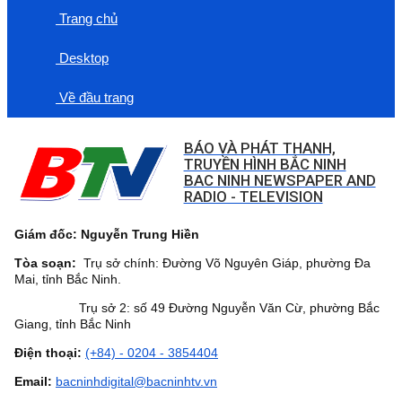
Trang chủ
Desktop
Về đầu trang
BÁO VÀ PHÁT THANH,
TRUYỀN HÌNH BẮC NINH
BAC NINH NEWSPAPER AND
RADIO - TELEVISION
Giám đốc: Nguyễn Trung Hiền
Tòa soạn:
Trụ sở chính: Đường Võ Nguyên Giáp, phường Đa
Mai, tỉnh Bắc Ninh.
Trụ sở 2: số 49 Đường Nguyễn Văn Cừ, phường Bắc
Giang, tỉnh Bắc Ninh
Điện thoại:
(+84) - 0204 - 3854404
Email:
bacninhdigital@bacninhtv.vn