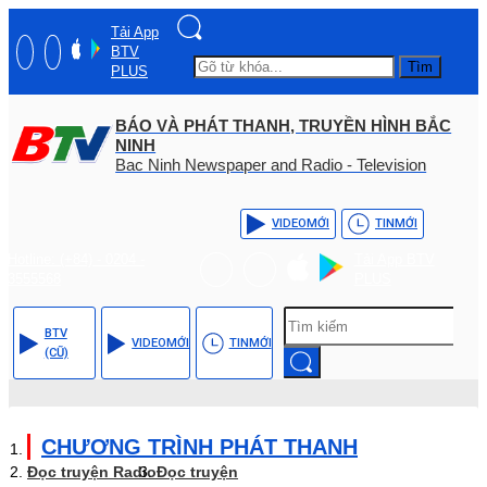
Tải App
BTV
Tìm
PLUS
BÁO VÀ PHÁT THANH, TRUYỀN HÌNH BẮC
NINH
Bac Ninh Newspaper and Radio - Television
VIDEO
MỚI
TIN
MỚI
Hotline: (+84) - 0204 -
Tải App BTV
3555568
PLUS
BTV
VIDEO
MỚI
TIN
MỚI
(CŨ)
CHƯƠNG TRÌNH PHÁT THANH
Đọc truyện Radio
Đọc truyện