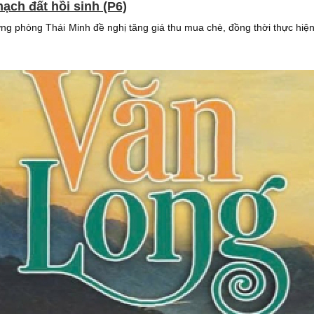
ạch đất hồi sinh (P6)
 phòng Thái Minh đề nghị tăng giá thu mua chè, đồng thời thực hiệ