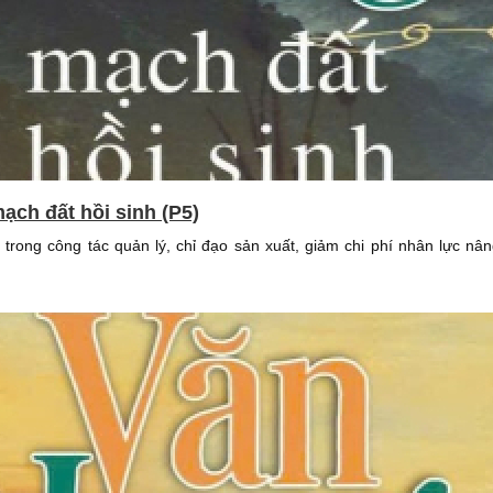
ạch đất hồi sinh (P5)
trong công tác quản lý, chỉ đạo sản xuất, giảm chi phí nhân lực nâ