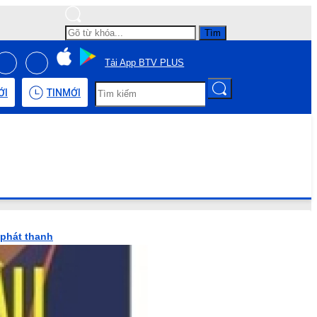
Tìm
Tải App BTV PLUS
ỚI
TIN
MỚI
 phát thanh