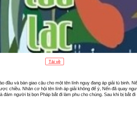
Tải về
vào đầu và bàn giao cậu cho một tên lính nguỵ đang áp giải tù binh. N
gược chiều. Nhân cơ hội tên lính áp giải không để ý, Nến đã quay ng
à đám người bị bọn Pháp bắt đi làm phu cho chúng. Sau khi bị bắt đi 