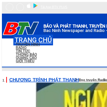
Tải App BTV PLUS
BÁO VÀ PHÁT THANH, TRUYỀN 
Bac Ninh Newspaper and Radio -
TRANG CHỦ
TRUYỀN HÌNH
RADIO
TIN TỨC
THÔNG BÁO
QUẢNG CÁO
GIỚI THIỆU
CHƯƠNG TRÌNH PHÁT THANH
Đọc truyện Radi