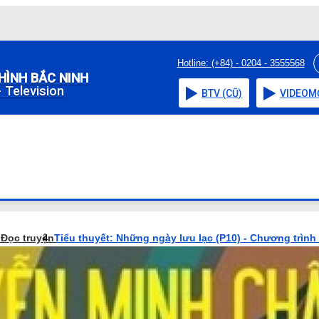
Hotline: (+84) - 0204 - 3555568
HÌNH BẮC NINH
 Television
BTV (CŨ)
VIDEO
M
o
Đọc truyện
Tiểu thuyết: Những ngày lưu lạc (P10) - Chương trình