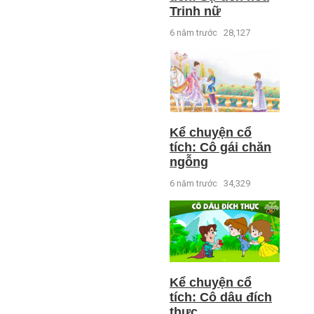
Trinh nữ
6 năm trước
28,127
Kể chuyện cổ
tích: Cô gái chăn
ngỗng
6 năm trước
34,329
Kể chuyện cổ
tích: Cô dâu đích
thực