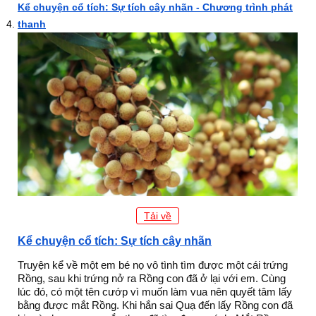
Kể chuyện cổ tích: Sự tích cây nhãn - Chương trình phát
thanh
Tải về
Kể chuyện cổ tích: Sự tích cây nhãn
Truyện kể về một em bé nọ vô tình tìm được một cái trứng
Rồng, sau khi trứng nở ra Rồng con đã ở lại với em. Cùng
lúc đó, có một tên cướp vì muốn làm vua nên quyết tâm lấy
bằng được mắt Rồng. Khi hắn sai Quạ đến lấy Rồng con đã