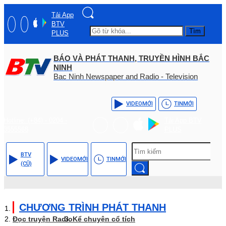
Tải App
BTV
Tìm
PLUS
BÁO VÀ PHÁT THANH, TRUYỀN HÌNH BẮC
NINH
Bac Ninh Newspaper and Radio - Television
VIDEO
MỚI
TIN
MỚI
Hotline: (+84) - 0204 -
Tải App BTV
3555568
PLUS
BTV
VIDEO
MỚI
TIN
MỚI
(CŨ)
CHƯƠNG TRÌNH PHÁT THANH
Đọc truyện Radio
Kể chuyện cổ tích