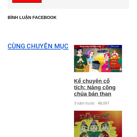
BÌNH LUẬN FACEBOOK
CÙNG CHUYÊN MỤC
Kể chuyện cổ
tích: Nàng công
chúa bán than
5 năm trước
48,097