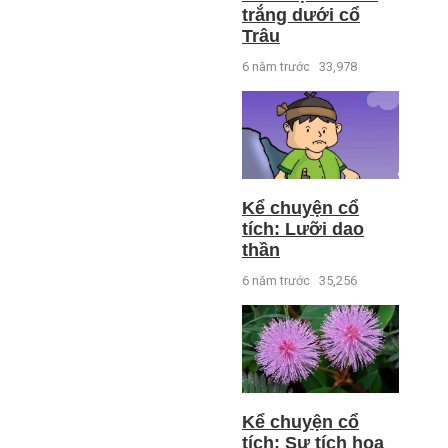
trắng dưới cổ
Trâu
6 năm trước
33,978
Kể chuyện cổ
tích: Lưỡi dao
thần
6 năm trước
35,256
Kể chuyện cổ
tích: Sự tích hoa