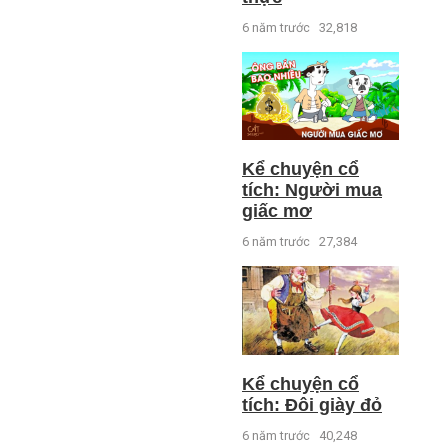
6 năm trước
32,818
Kể chuyện cổ
tích: Người mua
giấc mơ
6 năm trước
27,384
Kể chuyện cổ
tích: Đôi giày đỏ
6 năm trước
40,248