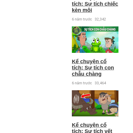
tích: Sự tích chiếc
kèn môi
6 năm trước
32,342
Kể chuyện cổ
tích: Sự tích con
chẫu chàng
6 năm trước
33,464
Kể chuyện cổ
tích: Sự tích vết