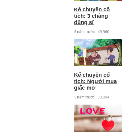
Kể chuyện cổ
tích: 3 chàng
dũng sĩ
5 năm trước
49,960
Kể chuyện cổ
tích: Người mua
giấc mơ
5 năm trước
33,094