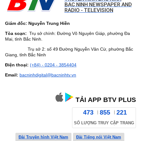
BAC NINH NEWSPAPER AND
RADIO - TELEVISION
Giám đốc: Nguyễn Trung Hiền
Tòa soạn:
Trụ sở chính: Đường Võ Nguyên Giáp, phường Đa
Mai, tỉnh Bắc Ninh.
Trụ sở 2: số 49 Đường Nguyễn Văn Cừ, phường Bắc
Giang, tỉnh Bắc Ninh
Điện thoại:
(+84) - 0204 - 3854404
Email:
bacninhdigital@bacninhtv.vn
TẢI APP BTV PLUS
473
855
221
SỐ LƯỢNG TRUY CẬP TRANG
Đài Truyền hình Việt Nam
Đài Tiếng nói Việt Nam