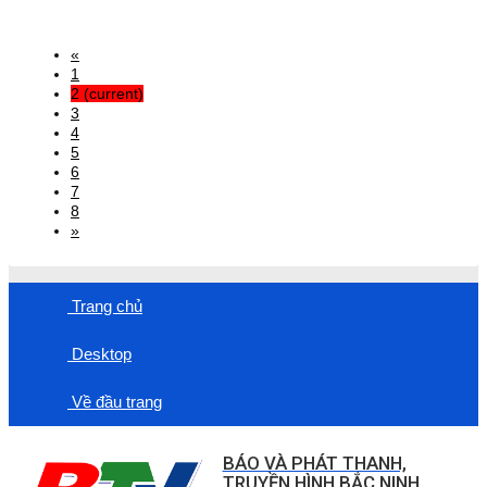
«
1
2
(current)
3
4
5
6
7
8
»
Trang chủ
Desktop
Về đầu trang
BÁO VÀ PHÁT THANH,
TRUYỀN HÌNH BẮC NINH