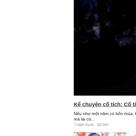
Kể chuyện cổ tích: Cổ 
Nếu như một năm có bốn mùa, th
mà lại có...
7 năm trước
63,041