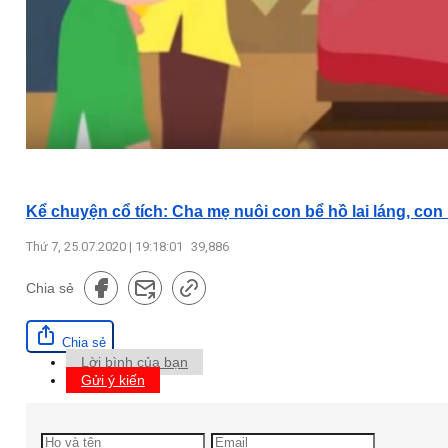
Kể chuyện cổ tích: Cha mẹ nuôi con bể hồ lai láng, con
Thứ 7, 25.07.2020 | 19:18:01
39,886
Chia sẻ
Chia sẻ
Lời bình của bạn
Gửi ý kiến