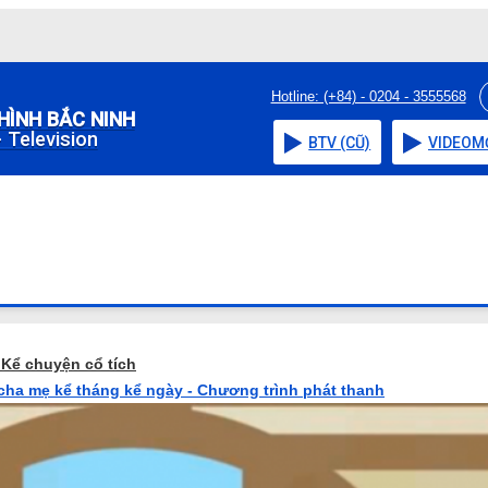
Hotline: (+84) - 0204 - 3555568
HÌNH BẮC NINH
 Television
BTV (CŨ)
VIDEO
M
o
Kể chuyện cổ tích
 cha mẹ kể tháng kể ngày - Chương trình phát thanh