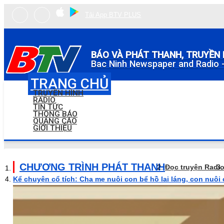
Tải App BTV PLUS
BÁO VÀ PHÁT THANH, TRUYỀN 
Bac Ninh Newspaper and Radio -
TRANG CHỦ
TRUYỀN HÌNH
RADIO
TIN TỨC
THÔNG BÁO
QUẢNG CÁO
GIỚI THIỆU
CHƯƠNG TRÌNH PHÁT THANH
Đọc truyện Radi
Kể chuyện cổ tích: Cha mẹ nuôi con bể hồ lai láng, con nuôi