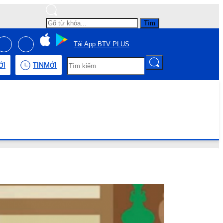
Tìm
Tải App BTV PLUS
ỚI
TIN
MỚI