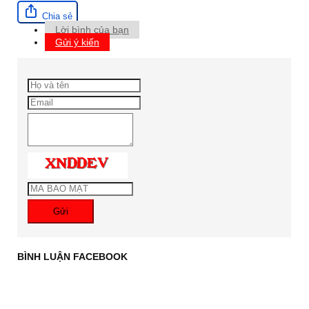
Chia sẻ
Lời bình của bạn
Gửi ý kiến
Gửi
BÌNH LUẬN FACEBOOK