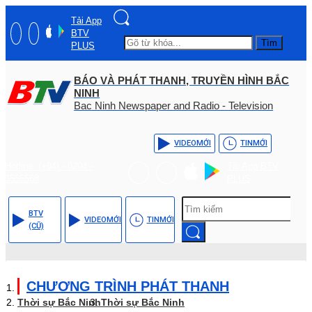
Tải App
BTV
Tìm
PLUS
BÁO VÀ PHÁT THANH, TRUYỀN HÌNH BẮC
NINH
Bac Ninh Newspaper and Radio - Television
VIDEO
MỚI
TIN
MỚI
Hotline: (+84) - 0204 -
Tải App BTV
3555568
PLUS
BTV
VIDEO
MỚI
TIN
MỚI
(CŨ)
CHƯƠNG TRÌNH PHÁT THANH
Thời sự Bắc Ninh
Thời sự Bắc Ninh