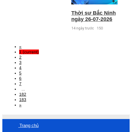
Thời sự Bắc Ninh
ngày 26-07-2026
14 ngày trước
150
«
1
(current)
2
3
4
5
6
7
...
182
183
»
Trang chủ