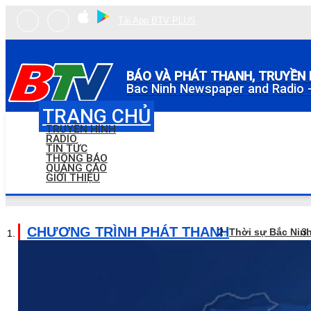
Tải App BTV PLUS
BÁO VÀ PHÁT THANH, TRUYỀN 
Bac Ninh Newspaper and Radio -
TRANG CHỦ
TRUYỀN HÌNH
RADIO
TIN TỨC
THÔNG BÁO
QUẢNG CÁO
GIỚI THIỆU
CHƯƠNG TRÌNH PHÁT THANH
Thời sự Bắc Nin