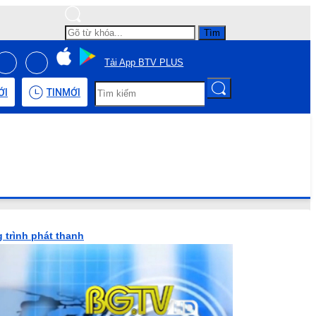
Tìm
Tải App BTV PLUS
ỚI
TIN
MỚI
 trình phát thanh