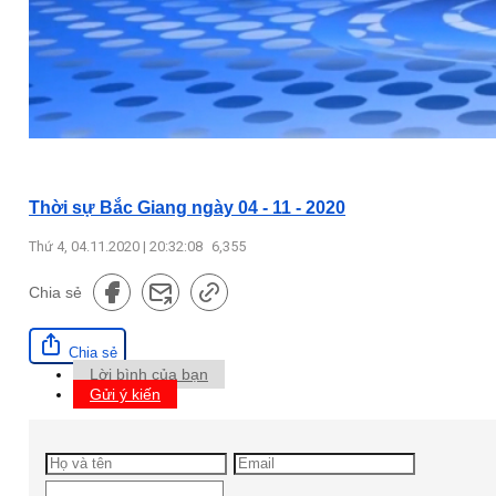
Thời sự Bắc Giang ngày 04 - 11 - 2020
Thứ 4, 04.11.2020 | 20:32:08
6,355
Chia sẻ
Chia sẻ
Lời bình của bạn
Gửi ý kiến