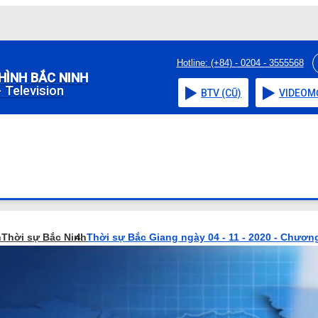
Hotline: (+84) - 0204 - 3555568
HÌNH BẮC NINH
 Television
BTV (CŨ)
VIDEO
M
h
Thời sự Bắc Ninh
Thời sự Bắc Giang ngày 04 - 11 - 2020 - Chương