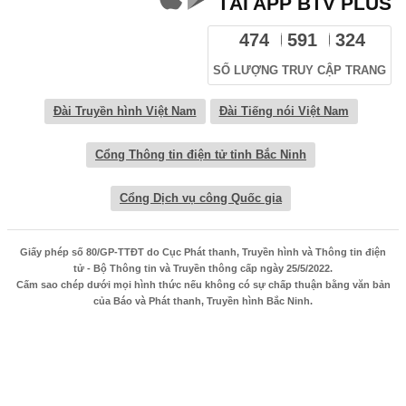
TẢI APP BTV PLUS
474
591
324
SỐ LƯỢNG TRUY CẬP TRANG
Đài Truyền hình Việt Nam
Đài Tiếng nói Việt Nam
Cổng Thông tin điện tử tỉnh Bắc Ninh
Cổng Dịch vụ công Quốc gia
Giấy phép số 80/GP-TTĐT do Cục Phát thanh, Truyền hình và Thông tin điện
tử - Bộ Thông tin và Truyền thông cấp ngày 25/5/2022.
Cấm sao chép dưới mọi hình thức nếu không có sự chấp thuận bằng văn bản
của Báo và Phát thanh, Truyền hình Bắc Ninh.