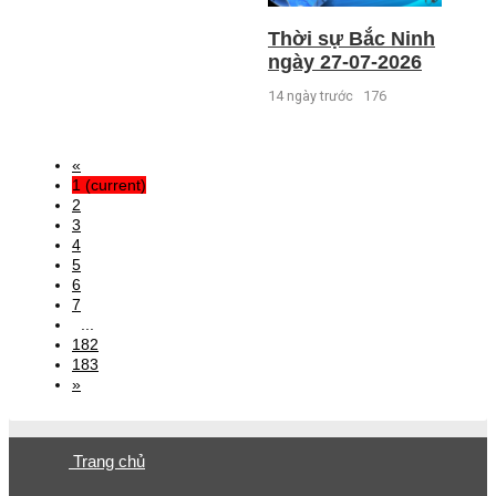
Thời sự Bắc Ninh
ngày 27-07-2026
14 ngày trước
176
«
1
(current)
2
3
4
5
6
7
...
182
183
»
Trang chủ