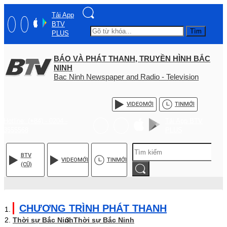
Tải App
BTV
Tìm
PLUS
BÁO VÀ PHÁT THANH, TRUYỀN HÌNH BẮC
NINH
Bac Ninh Newspaper and Radio - Television
VIDEO
MỚI
TIN
MỚI
Hotline: (+84) - 0204 -
Tải App BTV
3555568
PLUS
BTV
VIDEO
MỚI
TIN
MỚI
(CŨ)
CHƯƠNG TRÌNH PHÁT THANH
Thời sự Bắc Ninh
Thời sự Bắc Ninh