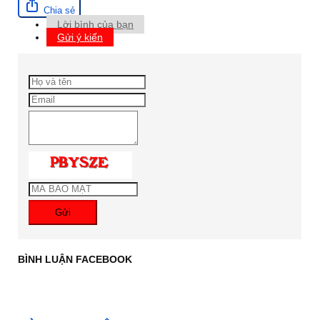
Chia sẻ
Lời bình của bạn
Gửi ý kiến
Gửi
BÌNH LUẬN FACEBOOK