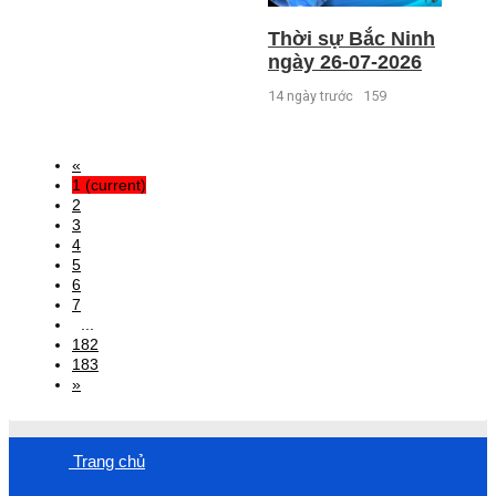
Thời sự Bắc Ninh
ngày 26-07-2026
14 ngày trước
159
«
1
(current)
2
3
4
5
6
7
...
182
183
»
Trang chủ