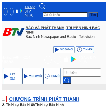
Tải App
BTV
Tìm
PLUS
BÁO VÀ PHÁT THANH, TRUYỀN HÌNH BẮC
NINH
Bac Ninh Newspaper and Radio - Television
VIDEO
MỚI
TIN
MỚI
Hotline: (+84) - 0204 -
Tải App BTV
3555568
PLUS
BTV
VIDEO
MỚI
TIN
MỚI
(CŨ)
CHƯƠNG TRÌNH PHÁT THANH
Thời sự Bắc Ninh
Thời sự Bắc Ninh