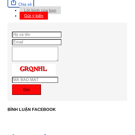
Chia sẻ
Lời bình của bạn
Gửi ý kiến
Gửi
BÌNH LUẬN FACEBOOK