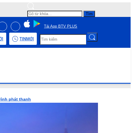
Tìm
Tải App BTV PLUS
ỚI
TIN
MỚI
rình phát thanh