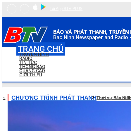
Tải App BTV PLUS
BÁO VÀ PHÁT THANH, TRUYỀN 
Bac Ninh Newspaper and Radio -
TRANG CHỦ
TRUYỀN HÌNH
RADIO
TIN TỨC
THÔNG BÁO
QUẢNG CÁO
GIỚI THIỆU
CHƯƠNG TRÌNH PHÁT THANH
Thời sự Bắc Nin