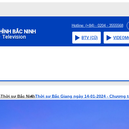
Hotline: (+84) - 0204 - 3555568
HÌNH BẮC NINH
 Television
BTV (CŨ)
VIDEO
M
h
Thời sự Bắc Ninh
Thời sự Bắc Giang ngày 14-01-2024 - Chương t