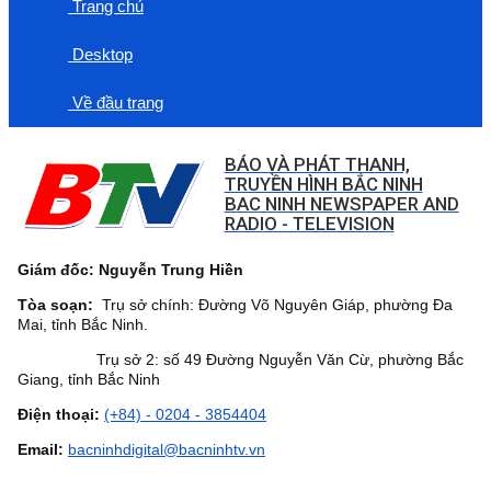
Trang chủ
Desktop
Về đầu trang
BÁO VÀ PHÁT THANH,
TRUYỀN HÌNH BẮC NINH
BAC NINH NEWSPAPER AND
RADIO - TELEVISION
Giám đốc: Nguyễn Trung Hiền
Tòa soạn:
Trụ sở chính: Đường Võ Nguyên Giáp, phường Đa
Mai, tỉnh Bắc Ninh.
Trụ sở 2: số 49 Đường Nguyễn Văn Cừ, phường Bắc
Giang, tỉnh Bắc Ninh
Điện thoại:
(+84) - 0204 - 3854404
Email:
bacninhdigital@bacninhtv.vn