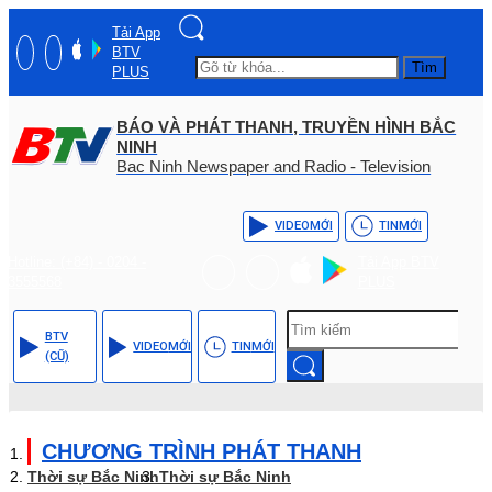
Tải App
BTV
Tìm
PLUS
BÁO VÀ PHÁT THANH, TRUYỀN HÌNH BẮC
NINH
Bac Ninh Newspaper and Radio - Television
VIDEO
MỚI
TIN
MỚI
Hotline: (+84) - 0204 -
Tải App BTV
3555568
PLUS
BTV
VIDEO
MỚI
TIN
MỚI
(CŨ)
CHƯƠNG TRÌNH PHÁT THANH
Thời sự Bắc Ninh
Thời sự Bắc Ninh