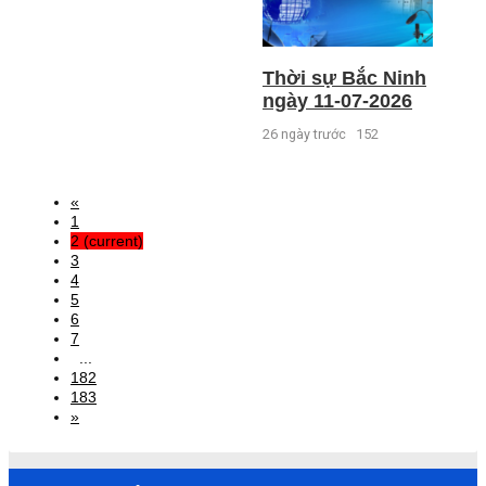
Thời sự Bắc Ninh
ngày 11-07-2026
26 ngày trước
152
«
1
2
(current)
3
4
5
6
7
...
182
183
»