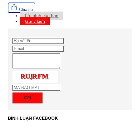
Chia sẻ
Lời bình của bạn
Gửi ý kiến
Gửi
BÌNH LUẬN FACEBOOK