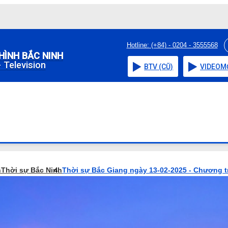
Hotline: (+84) - 0204 - 3555568
HÌNH BẮC NINH
 Television
BTV (CŨ)
VIDEO
M
h
Thời sự Bắc Ninh
Thời sự Bắc Giang ngày 13-02-2025 - Chương t