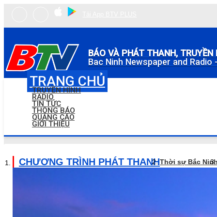
Tải App BTV PLUS
BÁO VÀ PHÁT THANH, TRUYỀN 
Bac Ninh Newspaper and Radio -
TRANG CHỦ
TRUYỀN HÌNH
RADIO
TIN TỨC
THÔNG BÁO
QUẢNG CÁO
GIỚI THIỆU
CHƯƠNG TRÌNH PHÁT THANH
Thời sự Bắc Nin