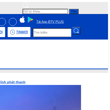
Tìm
Tải App BTV PLUS
ỚI
TIN
MỚI
rình phát thanh