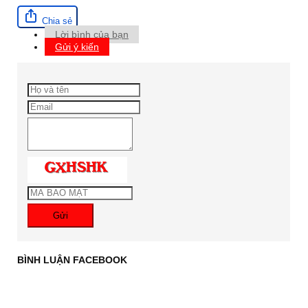
Chia sẻ
Lời bình của bạn
Gửi ý kiến
Gửi
BÌNH LUẬN FACEBOOK