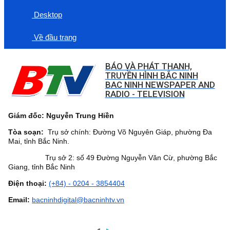
Desktop
Về đầu trang
BÁO VÀ PHÁT THANH,
TRUYỀN HÌNH BẮC NINH
BAC NINH NEWSPAPER AND
RADIO - TELEVISION
Giám đốc: Nguyễn Trung Hiền
Tòa soạn:
Trụ sở chính: Đường Võ Nguyên Giáp, phường Đa
Mai, tỉnh Bắc Ninh.
Trụ sở 2: số 49 Đường Nguyễn Văn Cừ, phường Bắc
Giang, tỉnh Bắc Ninh
Điện thoại:
(+84) - 0204 - 3854404
Email:
bacninhdigital@bacninhtv.vn