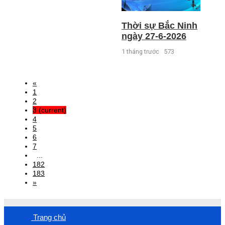
Thời sự Bắc Ninh
ngày 27-6-2026
1 tháng trước
573
«
1
2
3
(current)
4
5
6
7
...
182
183
»
Trang chủ