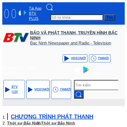
Tải App
BTV
Tìm
PLUS
BÁO VÀ PHÁT THANH, TRUYỀN HÌNH BẮC
NINH
Bac Ninh Newspaper and Radio - Television
VIDEO
MỚI
TIN
MỚI
Hotline: (+84) - 0204 -
Tải App BTV
3555568
PLUS
BTV
VIDEO
MỚI
TIN
MỚI
(CŨ)
CHƯƠNG TRÌNH PHÁT THANH
Thời sự Bắc Ninh
Thời sự Bắc Ninh