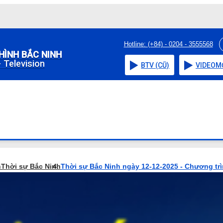
Hotline: (+84) - 0204 - 3555568
HÌNH BẮC NINH
 Television
BTV (CŨ)
VIDEO
M
h
Thời sự Bắc Ninh
Thời sự Bắc Ninh ngày 12-12-2025 - Chương tr