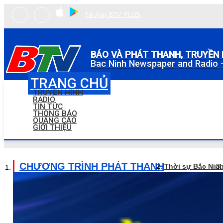
Tải App BTV PLUS
BÁO VÀ PHÁT THANH, TRUYỀN 
Bac Ninh Newspaper and Radio -
TRANG CHỦ
TRUYỀN HÌNH
RADIO
TIN TỨC
THÔNG BÁO
QUẢNG CÁO
GIỚI THIỆU
CHƯƠNG TRÌNH PHÁT THANH
Thời sự Bắc Nin