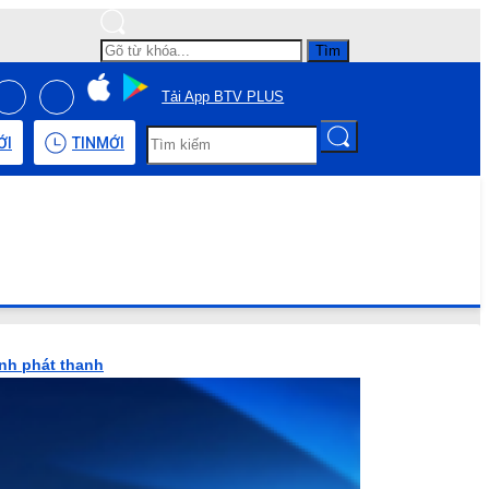
Tìm
Tải App BTV PLUS
ỚI
TIN
MỚI
ình phát thanh