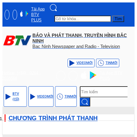
Tải App
BTV
Tìm
PLUS
BÁO VÀ PHÁT THANH, TRUYỀN HÌNH BẮC
NINH
Bac Ninh Newspaper and Radio - Television
VIDEO
MỚI
TIN
MỚI
Hotline: (+84) - 0204 -
Tải App BTV
3555568
PLUS
BTV
VIDEO
MỚI
TIN
MỚI
(CŨ)
CHƯƠNG TRÌNH PHÁT THANH