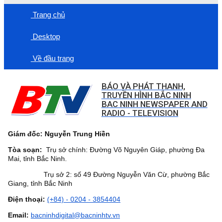
Trang chủ
Desktop
Về đầu trang
BÁO VÀ PHÁT THANH,
TRUYỀN HÌNH BẮC NINH
BAC NINH NEWSPAPER AND
RADIO - TELEVISION
Giám đốc: Nguyễn Trung Hiền
Tòa soạn:
Trụ sở chính: Đường Võ Nguyên Giáp, phường Đa
Mai, tỉnh Bắc Ninh.
Trụ sở 2: số 49 Đường Nguyễn Văn Cừ, phường Bắc
Giang, tỉnh Bắc Ninh
Điện thoại:
(+84) - 0204 - 3854404
Email:
bacninhdigital@bacninhtv.vn