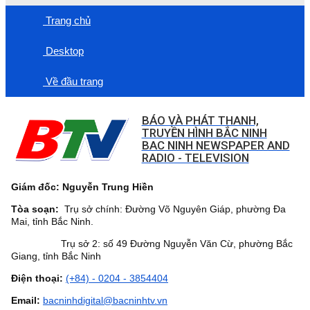
Trang chủ
Desktop
Về đầu trang
BÁO VÀ PHÁT THANH,
TRUYỀN HÌNH BẮC NINH
BAC NINH NEWSPAPER AND
RADIO - TELEVISION
Giám đốc: Nguyễn Trung Hiền
Tòa soạn:
Trụ sở chính: Đường Võ Nguyên Giáp, phường Đa
Mai, tỉnh Bắc Ninh.
Trụ sở 2: số 49 Đường Nguyễn Văn Cừ, phường Bắc
Giang, tỉnh Bắc Ninh
Điện thoại:
(+84) - 0204 - 3854404
Email:
bacninhdigital@bacninhtv.vn