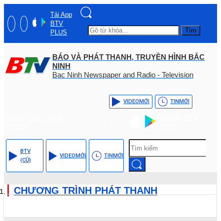
Tải App
BTV
Tìm
PLUS
BÁO VÀ PHÁT THANH, TRUYỀN HÌNH BẮC
NINH
Bac Ninh Newspaper and Radio - Television
VIDEO
MỚI
TIN
MỚI
Hotline: (+84) - 0204 -
Tải App BTV
3555568
PLUS
BTV
VIDEO
MỚI
TIN
MỚI
(CŨ)
CHƯƠNG TRÌNH PHÁT THANH