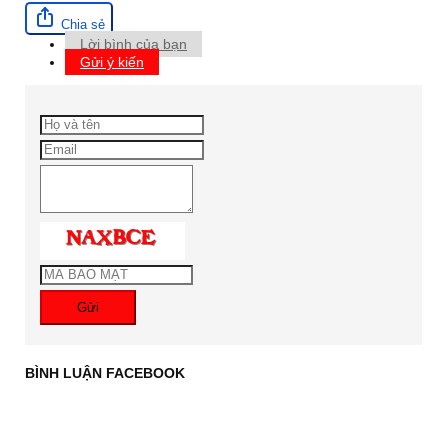
Chia sẻ
Lời bình của bạn
Gửi ý kiến
Gửi
BÌNH LUẬN FACEBOOK