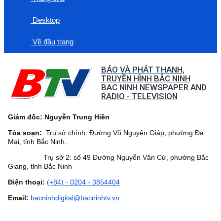
Desktop
Về đầu trang
BÁO VÀ PHÁT THANH,
TRUYỀN HÌNH BẮC NINH
BAC NINH NEWSPAPER AND
RADIO - TELEVISION
Giám đốc: Nguyễn Trung Hiền
Tòa soạn:
Trụ sở chính: Đường Võ Nguyên Giáp, phường Đa
Mai, tỉnh Bắc Ninh.
Trụ sở 2: số 49 Đường Nguyễn Văn Cừ, phường Bắc
Giang, tỉnh Bắc Ninh
Điện thoại:
(+84) - 0204 - 3854404
Email:
bacninhdigital@bacninhtv.vn