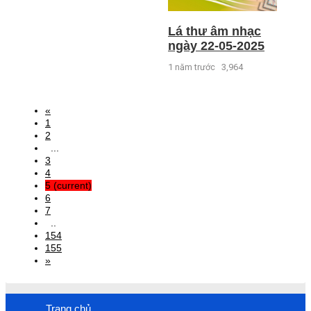
Lá thư âm nhạc
ngày 22-05-2025
1 năm trước
3,964
«
1
2
...
3
4
5
(current)
6
7
..
154
155
»
Trang chủ