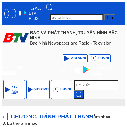
Tải App
BTV
Tìm
PLUS
BÁO VÀ PHÁT THANH, TRUYỀN HÌNH BẮC
NINH
Bac Ninh Newspaper and Radio - Television
VIDEO
MỚI
TIN
MỚI
Hotline: (+84) - 0204 -
Tải App BTV
3555568
PLUS
BTV
VIDEO
MỚI
TIN
MỚI
(CŨ)
CHƯƠNG TRÌNH PHÁT THANH
Âm nhạc
Lá thư âm nhạc