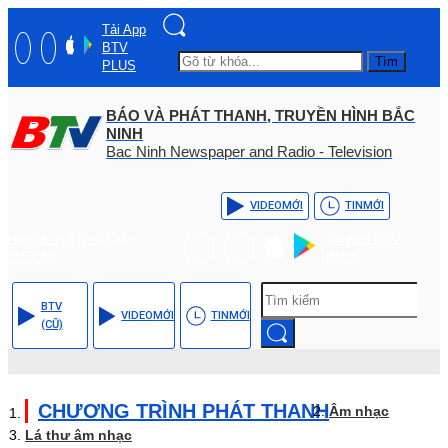
Tải App
BTV
Tìm
PLUS
BÁO VÀ PHÁT THANH, TRUYỀN HÌNH BẮC
NINH
Bac Ninh Newspaper and Radio - Television
VIDEO
MỚI
TIN
MỚI
Hotline: (+84) - 0204 -
Tải App BTV
3555568
PLUS
BTV
VIDEO
MỚI
TIN
MỚI
(CŨ)
CHƯƠNG TRÌNH PHÁT THANH
Âm nhạc
Lá thư âm nhạc