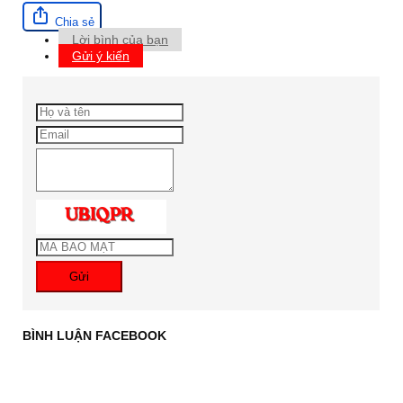
Chia sẻ
Lời bình của bạn
Gửi ý kiến
Gửi
BÌNH LUẬN FACEBOOK