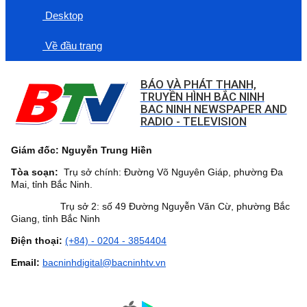
Desktop
Về đầu trang
BÁO VÀ PHÁT THANH,
TRUYỀN HÌNH BẮC NINH
BAC NINH NEWSPAPER AND
RADIO - TELEVISION
Giám đốc: Nguyễn Trung Hiền
Tòa soạn:
Trụ sở chính: Đường Võ Nguyên Giáp, phường Đa
Mai, tỉnh Bắc Ninh.
Trụ sở 2: số 49 Đường Nguyễn Văn Cừ, phường Bắc
Giang, tỉnh Bắc Ninh
Điện thoại:
(+84) - 0204 - 3854404
Email:
bacninhdigital@bacninhtv.vn