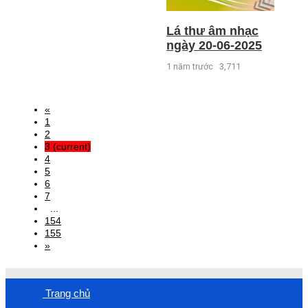
Lá thư âm nhạc
ngày 20-06-2025
1 năm trước
3,711
«
1
2
3
(current)
4
5
6
7
...
154
155
»
Trang chủ