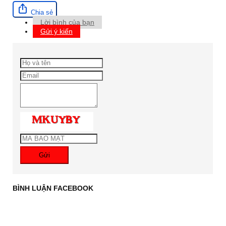
Chia sẻ
Lời bình của bạn
Gửi ý kiến
Gửi
BÌNH LUẬN FACEBOOK