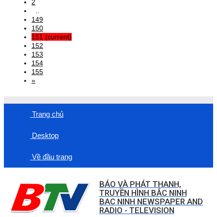
2
..
149
150
151
(current)
152
153
154
155
»
Trang chủ
Desktop
Về đầu trang
BÁO VÀ PHÁT THANH,
TRUYỀN HÌNH BẮC NINH
BAC NINH NEWSPAPER AND
RADIO - TELEVISION