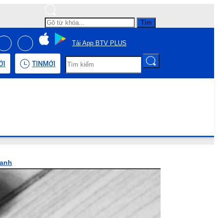
Tìm
Tải App BTV PLUS
ỚI
TIN
MỚI
hanh