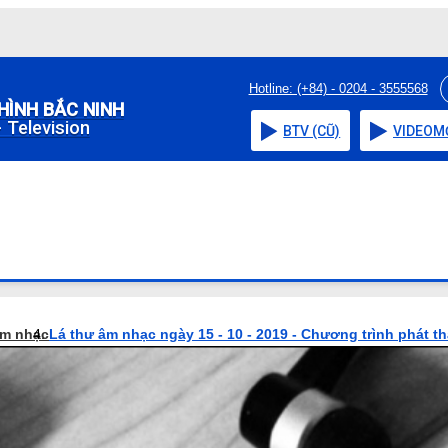
Hotline: (+84) - 0204 - 3555568
HÌNH BẮC NINH
 Television
BTV (CŨ)
VIDEO
M
âm nhạc
Lá thư âm nhạc ngày 15 - 10 - 2019 - Chương trình phát t