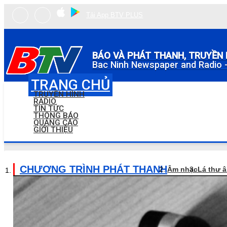
Tải App BTV PLUS
BÁO VÀ PHÁT THANH, TRUYỀN 
Bac Ninh Newspaper and Radio -
TRANG CHỦ
TRUYỀN HÌNH
RADIO
TIN TỨC
THÔNG BÁO
QUẢNG CÁO
GIỚI THIỆU
CHƯƠNG TRÌNH PHÁT THANH
Âm nhạc
Lá thư 