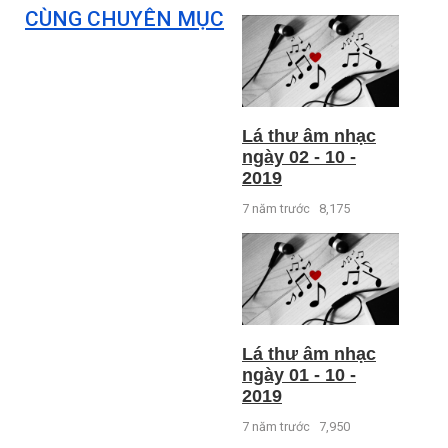
CÙNG CHUYÊN MỤC
Lá thư âm nhạc
ngày 02 - 10 -
2019
7 năm trước
8,175
Lá thư âm nhạc
ngày 01 - 10 -
2019
7 năm trước
7,950