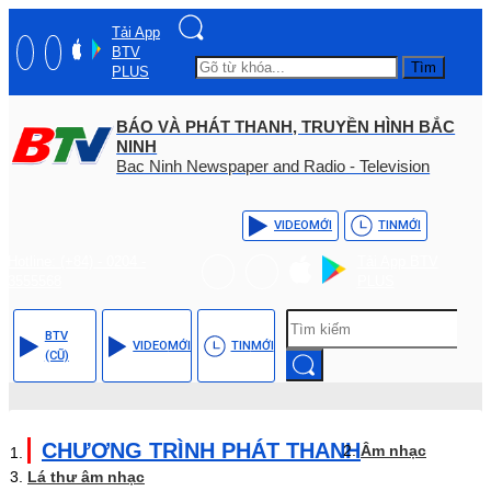
Tải App
BTV
Tìm
PLUS
BÁO VÀ PHÁT THANH, TRUYỀN HÌNH BẮC
NINH
Bac Ninh Newspaper and Radio - Television
VIDEO
MỚI
TIN
MỚI
Hotline: (+84) - 0204 -
Tải App BTV
3555568
PLUS
BTV
VIDEO
MỚI
TIN
MỚI
(CŨ)
CHƯƠNG TRÌNH PHÁT THANH
Âm nhạc
Lá thư âm nhạc