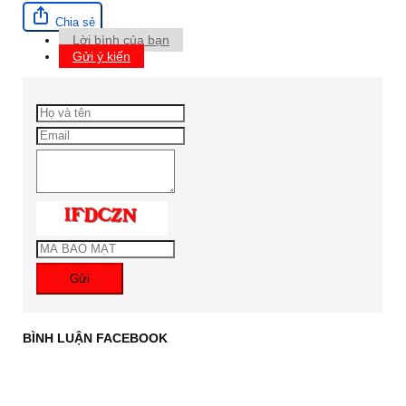
Chia sẻ
Lời bình của bạn
Gửi ý kiến
Gửi
BÌNH LUẬN FACEBOOK