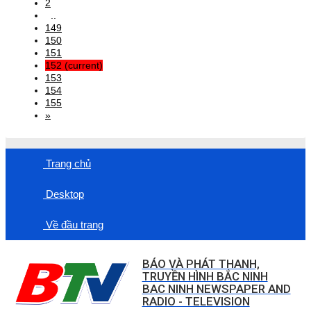
2
..
149
150
151
152
(current)
153
154
155
»
Trang chủ
Desktop
Về đầu trang
BÁO VÀ PHÁT THANH,
TRUYỀN HÌNH BẮC NINH
BAC NINH NEWSPAPER AND
RADIO - TELEVISION