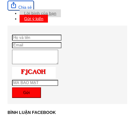
Chia sẻ
Lời bình của bạn
Gửi ý kiến
Gửi
BÌNH LUẬN FACEBOOK