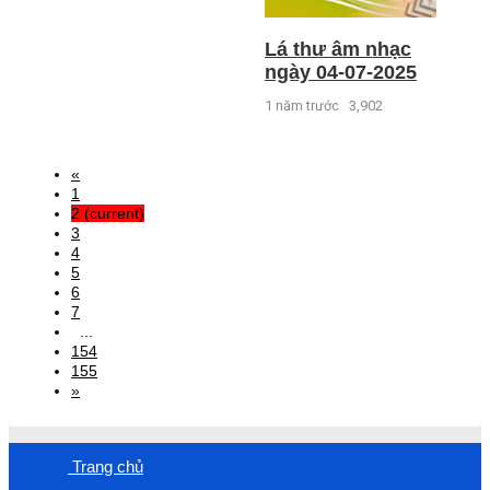
Lá thư âm nhạc
ngày 04-07-2025
1 năm trước
3,902
«
1
2
(current)
3
4
5
6
7
...
154
155
»
Trang chủ