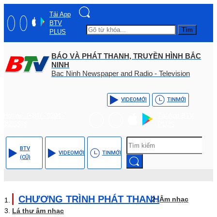
Tải App
BTV
Tìm
PLUS
BÁO VÀ PHÁT THANH, TRUYỀN HÌNH BẮC
NINH
Bac Ninh Newspaper and Radio - Television
VIDEO
MỚI
TIN
MỚI
Hotline: (+84) - 0204 -
Tải App BTV
3555568
PLUS
BTV
VIDEO
MỚI
TIN
MỚI
(CŨ)
CHƯƠNG TRÌNH PHÁT THANH
Âm nhạc
Lá thư âm nhạc