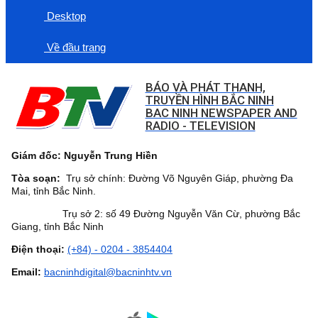
Desktop
Về đầu trang
BÁO VÀ PHÁT THANH,
TRUYỀN HÌNH BẮC NINH
BAC NINH NEWSPAPER AND
RADIO - TELEVISION
Giám đốc: Nguyễn Trung Hiền
Tòa soạn:
Trụ sở chính: Đường Võ Nguyên Giáp, phường Đa
Mai, tỉnh Bắc Ninh.
Trụ sở 2: số 49 Đường Nguyễn Văn Cừ, phường Bắc
Giang, tỉnh Bắc Ninh
Điện thoại:
(+84) - 0204 - 3854404
Email:
bacninhdigital@bacninhtv.vn