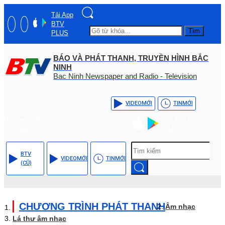
Tải App
BTV
Tìm
PLUS
BÁO VÀ PHÁT THANH, TRUYỀN HÌNH BẮC
NINH
Bac Ninh Newspaper and Radio - Television
VIDEO
MỚI
TIN
MỚI
Hotline: (+84) - 0204 -
Tải App BTV
3555568
PLUS
BTV
VIDEO
MỚI
TIN
MỚI
(CŨ)
CHƯƠNG TRÌNH PHÁT THANH
Âm nhạc
Lá thư âm nhạc