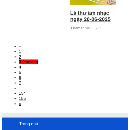
Lá thư âm nhạc
ngày 20-06-2025
1 năm trước
3,711
«
1
2
3
(current)
4
5
6
7
...
154
155
»
Trang chủ