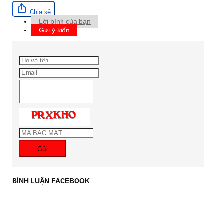
Chia sẻ
Lời bình của bạn
Gửi ý kiến
Gửi
BÌNH LUẬN FACEBOOK