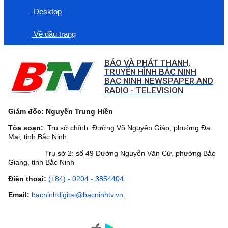
Desktop
Về đầu trang
BÁO VÀ PHÁT THANH,
TRUYỀN HÌNH BẮC NINH
BAC NINH NEWSPAPER AND
RADIO - TELEVISION
Giám đốc: Nguyễn Trung Hiền
Tòa soạn:
Trụ sở chính: Đường Võ Nguyên Giáp, phường Đa
Mai, tỉnh Bắc Ninh.
Trụ sở 2: số 49 Đường Nguyễn Văn Cừ, phường Bắc
Giang, tỉnh Bắc Ninh
Điện thoại:
(+84) - 0204 - 3854404
Email:
bacninhdigital@bacninhtv.vn