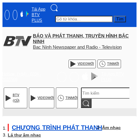
Tải App
BTV
Tìm
PLUS
BÁO VÀ PHÁT THANH, TRUYỀN HÌNH BẮC
NINH
Bac Ninh Newspaper and Radio - Television
VIDEO
MỚI
TIN
MỚI
Hotline: (+84) - 0204 -
Tải App BTV
3555568
PLUS
BTV
VIDEO
MỚI
TIN
MỚI
(CŨ)
CHƯƠNG TRÌNH PHÁT THANH
Âm nhạc
Lá thư âm nhạc