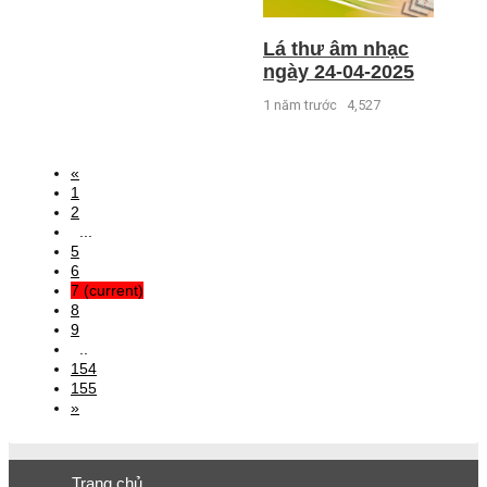
Lá thư âm nhạc
ngày 24-04-2025
1 năm trước
4,527
«
1
2
...
5
6
7
(current)
8
9
..
154
155
»
Trang chủ