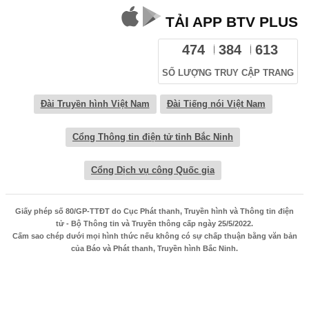
TẢI APP BTV PLUS
474
384
613
SỐ LƯỢNG TRUY CẬP TRANG
Đài Truyền hình Việt Nam
Đài Tiếng nói Việt Nam
Cổng Thông tin điện tử tỉnh Bắc Ninh
Cổng Dịch vụ công Quốc gia
Giấy phép số 80/GP-TTĐT do Cục Phát thanh, Truyền hình và Thông tin điện
tử - Bộ Thông tin và Truyền thông cấp ngày 25/5/2022.
Cấm sao chép dưới mọi hình thức nếu không có sự chấp thuận bằng văn bản
của Báo và Phát thanh, Truyền hình Bắc Ninh.