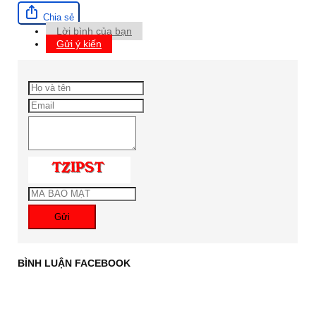
Chia sẻ
Lời bình của bạn
Gửi ý kiến
Gửi
BÌNH LUẬN FACEBOOK