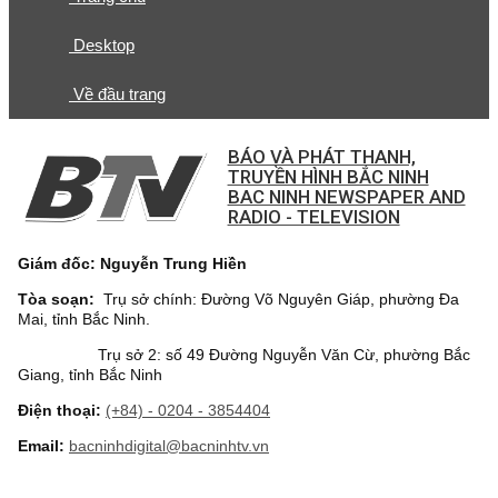
Desktop
Về đầu trang
BÁO VÀ PHÁT THANH,
TRUYỀN HÌNH BẮC NINH
BAC NINH NEWSPAPER AND
RADIO - TELEVISION
Giám đốc: Nguyễn Trung Hiền
Tòa soạn:
Trụ sở chính: Đường Võ Nguyên Giáp, phường Đa
Mai, tỉnh Bắc Ninh.
Trụ sở 2: số 49 Đường Nguyễn Văn Cừ, phường Bắc
Giang, tỉnh Bắc Ninh
Điện thoại:
(+84) - 0204 - 3854404
Email:
bacninhdigital@bacninhtv.vn