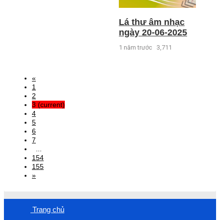
Lá thư âm nhạc
ngày 20-06-2025
1 năm trước
3,711
«
1
2
3
(current)
4
5
6
7
...
154
155
»
Trang chủ