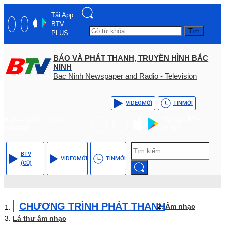
Tải App
BTV
Tìm
PLUS
BÁO VÀ PHÁT THANH, TRUYỀN HÌNH BẮC
NINH
Bac Ninh Newspaper and Radio - Television
VIDEO
MỚI
TIN
MỚI
Hotline: (+84) - 0204 -
Tải App BTV
3555568
PLUS
BTV
VIDEO
MỚI
TIN
MỚI
(CŨ)
CHƯƠNG TRÌNH PHÁT THANH
Âm nhạc
Lá thư âm nhạc