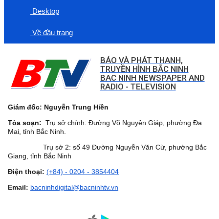
Desktop
Về đầu trang
BÁO VÀ PHÁT THANH,
TRUYỀN HÌNH BẮC NINH
BAC NINH NEWSPAPER AND
RADIO - TELEVISION
Giám đốc: Nguyễn Trung Hiền
Tòa soạn:
Trụ sở chính: Đường Võ Nguyên Giáp, phường Đa
Mai, tỉnh Bắc Ninh.
Trụ sở 2: số 49 Đường Nguyễn Văn Cừ, phường Bắc
Giang, tỉnh Bắc Ninh
Điện thoại:
(+84) - 0204 - 3854404
Email:
bacninhdigital@bacninhtv.vn