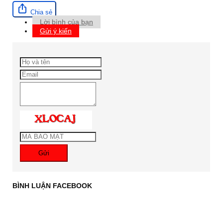
Chia sẻ
Lời bình của bạn
Gửi ý kiến
Gửi
BÌNH LUẬN FACEBOOK