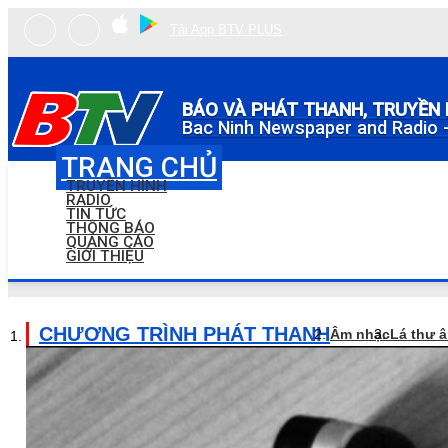
Tải App BTV PLUS
BÁO VÀ PHÁT THANH, TRUYỀN 
Bac Ninh Newspaper and Radio -
TRANG CHỦ
TRUYỀN HÌNH
RADIO
TIN TỨC
THÔNG BÁO
QUẢNG CÁO
GIỚI THIỆU
CHƯƠNG TRÌNH PHÁT THANH
Âm nhạc
Lá thư 