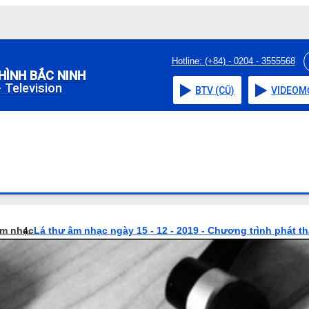
Hotline: (+84) - 0204 - 3555568
HÌNH BẮC NINH
 Television
BTV (CŨ)
VIDEO
M
âm nhạc
Lá thư âm nhạc ngày 15 - 12 - 2019 - Chương trình phát t