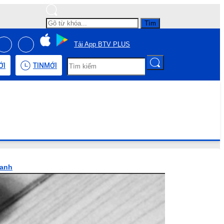
Tìm
Tải App BTV PLUS
ỚI
TIN
MỚI
hanh