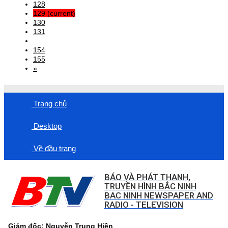
128
129
(current)
130
131
..
154
155
»
Trang chủ
Desktop
Về đầu trang
BÁO VÀ PHÁT THANH,
TRUYỀN HÌNH BẮC NINH
BAC NINH NEWSPAPER AND
RADIO - TELEVISION
Giám đốc: Nguyễn Trung Hiền