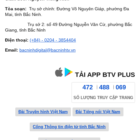
Tòa soạn:
Trụ sở chính: Đường Võ Nguyên Giáp, phường Đa
Mai, tỉnh Bắc Ninh.
Trụ sở 2: số 49 Đường Nguyễn Văn Cừ, phường Bắc
Giang, tỉnh Bắc Ninh
Điện thoại:
(+84) - 0204 - 3854404
Email:
bacninhdigital@bacninhtv.vn
TẢI APP BTV PLUS
472
488
069
SỐ LƯỢNG TRUY CẬP TRANG
Đài Truyền hình Việt Nam
Đài Tiếng nói Việt Nam
Cổng Thông tin điện tử tỉnh Bắc Ninh