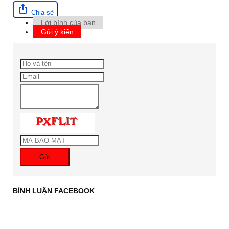
Chia sẻ
Lời bình của bạn
Gửi ý kiến
Gửi
BÌNH LUẬN FACEBOOK