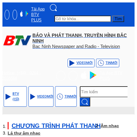
Tải App
BTV
Tìm
PLUS
BÁO VÀ PHÁT THANH, TRUYỀN HÌNH BẮC
NINH
Bac Ninh Newspaper and Radio - Television
VIDEO
MỚI
TIN
MỚI
Hotline: (+84) - 0204 -
Tải App BTV
3555568
PLUS
BTV
VIDEO
MỚI
TIN
MỚI
(CŨ)
CHƯƠNG TRÌNH PHÁT THANH
Âm nhạc
Lá thư âm nhạc