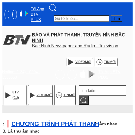
Tải App
BTV
Tìm
PLUS
BÁO VÀ PHÁT THANH, TRUYỀN HÌNH BẮC
NINH
Bac Ninh Newspaper and Radio - Television
VIDEO
MỚI
TIN
MỚI
Hotline: (+84) - 0204 -
Tải App BTV
3555568
PLUS
BTV
VIDEO
MỚI
TIN
MỚI
(CŨ)
CHƯƠNG TRÌNH PHÁT THANH
Âm nhạc
Lá thư âm nhạc