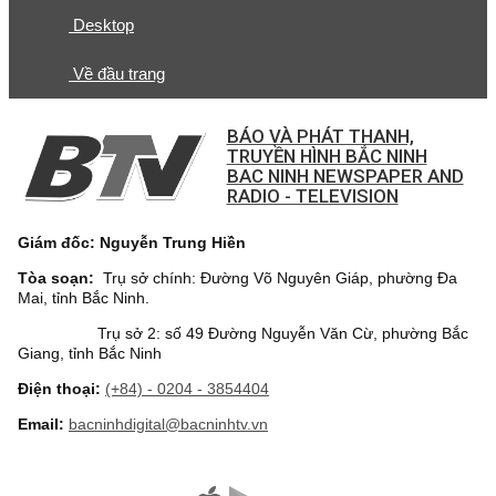
Desktop
Về đầu trang
BÁO VÀ PHÁT THANH,
TRUYỀN HÌNH BẮC NINH
BAC NINH NEWSPAPER AND
RADIO - TELEVISION
Giám đốc: Nguyễn Trung Hiền
Tòa soạn:
Trụ sở chính: Đường Võ Nguyên Giáp, phường Đa
Mai, tỉnh Bắc Ninh.
Trụ sở 2: số 49 Đường Nguyễn Văn Cừ, phường Bắc
Giang, tỉnh Bắc Ninh
Điện thoại:
(+84) - 0204 - 3854404
Email:
bacninhdigital@bacninhtv.vn