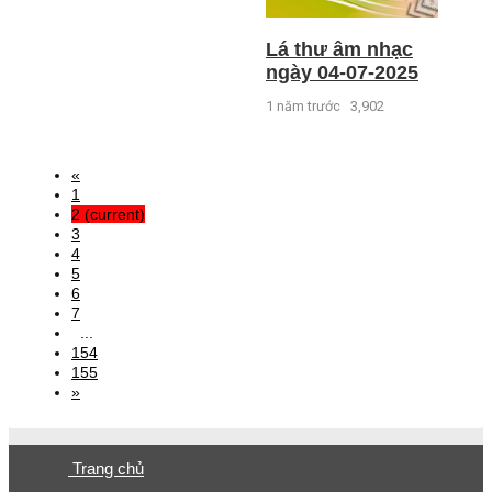
Lá thư âm nhạc
ngày 04-07-2025
1 năm trước
3,902
«
1
2
(current)
3
4
5
6
7
...
154
155
»
Trang chủ