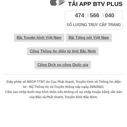
TẢI APP BTV PLUS
474
566
040
SỐ LƯỢNG TRUY CẬP TRANG
Đài Truyền hình Việt Nam
Đài Tiếng nói Việt Nam
Cổng Thông tin điện tử tỉnh Bắc Ninh
Cổng Dịch vụ công Quốc gia
Giấy phép số 80/GP-TTĐT do Cục Phát thanh, Truyền hình và Thông tin điện
tử - Bộ Thông tin và Truyền thông cấp ngày 25/5/2022.
Cấm sao chép dưới mọi hình thức nếu không có sự chấp thuận bằng văn bản
của Báo và Phát thanh, Truyền hình Bắc Ninh.