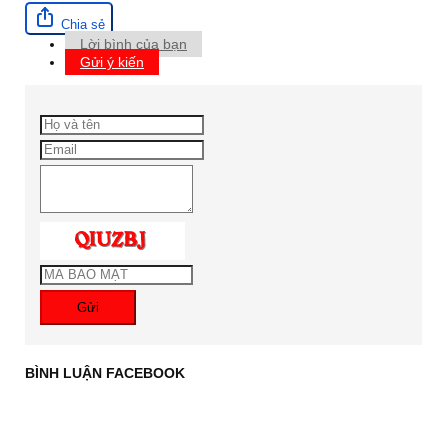
Chia sẻ
Lời bình của bạn
Gửi ý kiến
Gửi
BÌNH LUẬN FACEBOOK