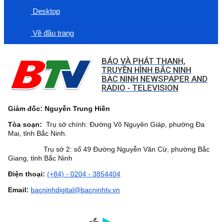
Desktop
Về đầu trang
BÁO VÀ PHÁT THANH,
TRUYỀN HÌNH BẮC NINH
BAC NINH NEWSPAPER AND
RADIO - TELEVISION
Giám đốc: Nguyễn Trung Hiền
Tòa soạn:
Trụ sở chính: Đường Võ Nguyên Giáp, phường Đa
Mai, tỉnh Bắc Ninh.
Trụ sở 2: số 49 Đường Nguyễn Văn Cừ, phường Bắc
Giang, tỉnh Bắc Ninh
Điện thoại:
(+84) - 0204 - 3854404
Email:
bacninhdigital@bacninhtv.vn