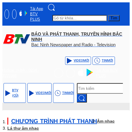
Tải App
BTV
Tìm
PLUS
BÁO VÀ PHÁT THANH, TRUYỀN HÌNH BẮC
NINH
Bac Ninh Newspaper and Radio - Television
VIDEO
MỚI
TIN
MỚI
Hotline: (+84) - 0204 -
Tải App BTV
3555568
PLUS
BTV
VIDEO
MỚI
TIN
MỚI
(CŨ)
CHƯƠNG TRÌNH PHÁT THANH
Âm nhạc
Lá thư âm nhạc