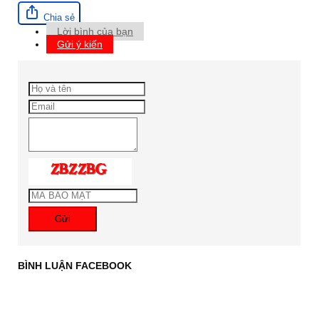
Chia sẻ
Lời bình của bạn
Gửi ý kiến
Gửi
BÌNH LUẬN FACEBOOK