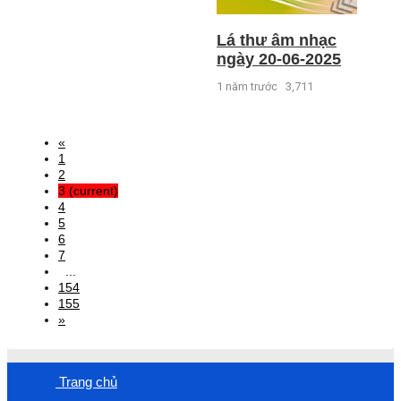
Lá thư âm nhạc
ngày 20-06-2025
1 năm trước
3,711
«
1
2
3
(current)
4
5
6
7
...
154
155
»
Trang chủ