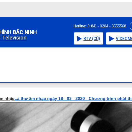
Hotline: (+84) - 0204 - 3555568
HÌNH BẮC NINH
 Television
BTV (CŨ)
VIDEO
M
âm nhạc
Lá thư âm nhạc ngày 18 - 03 - 2020 - Chương trình phát t