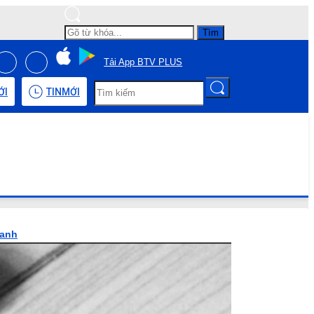
Tìm
Tải App BTV PLUS
ỚI
TIN
MỚI
hanh