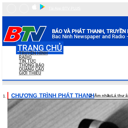
Tải App BTV PLUS
BÁO VÀ PHÁT THANH, TRUYỀN 
Bac Ninh Newspaper and Radio -
TRANG CHỦ
TRUYỀN HÌNH
RADIO
TIN TỨC
THÔNG BÁO
QUẢNG CÁO
GIỚI THIỆU
CHƯƠNG TRÌNH PHÁT THANH
Âm nhạc
Lá thư 