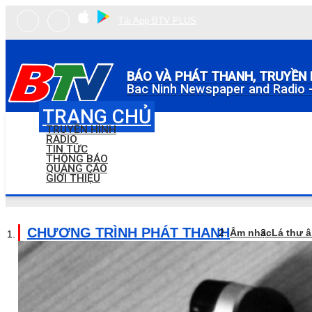
Tải App BTV PLUS
BÁO VÀ PHÁT THANH, TRUYỀN 
Bac Ninh Newspaper and Radio -
TRANG CHỦ
TRUYỀN HÌNH
RADIO
TIN TỨC
THÔNG BÁO
QUẢNG CÁO
GIỚI THIỆU
CHƯƠNG TRÌNH PHÁT THANH
Âm nhạc
Lá thư 