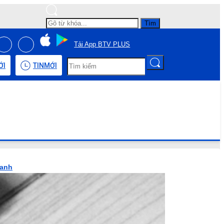
Tìm
Tải App BTV PLUS
ỚI
TIN
MỚI
hanh