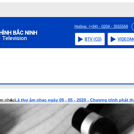
Hotline: (+84) - 0204 - 3555568
HÌNH BẮC NINH
 Television
BTV (CŨ)
VIDEO
M
âm nhạc
Lá thư âm nhạc ngày 05 - 05 - 2020 - Chương trình phát t