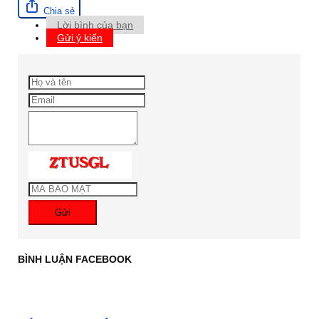
Chia sẻ
Lời bình của bạn
Gửi ý kiến
Gửi
BÌNH LUẬN FACEBOOK