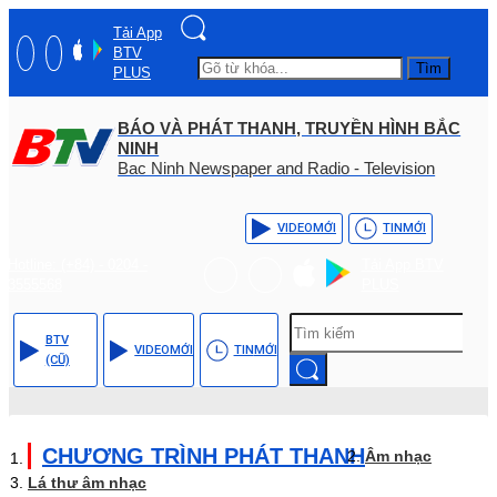
Tải App
BTV
Tìm
PLUS
BÁO VÀ PHÁT THANH, TRUYỀN HÌNH BẮC
NINH
Bac Ninh Newspaper and Radio - Television
VIDEO
MỚI
TIN
MỚI
Hotline: (+84) - 0204 -
Tải App BTV
3555568
PLUS
BTV
VIDEO
MỚI
TIN
MỚI
(CŨ)
CHƯƠNG TRÌNH PHÁT THANH
Âm nhạc
Lá thư âm nhạc