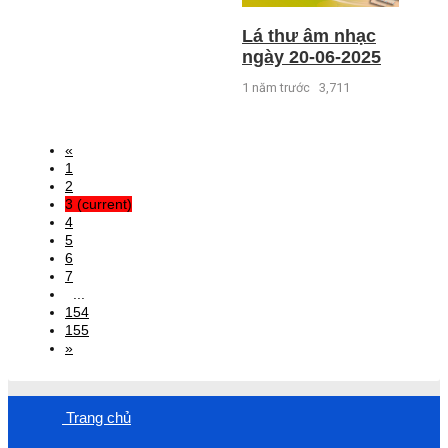
Lá thư âm nhạc
ngày 20-06-2025
1 năm trước
3,711
«
1
2
3
(current)
4
5
6
7
...
154
155
»
Trang chủ