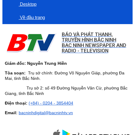
Desktop
Về đầu trang
BÁO VÀ PHÁT THANH,
TRUYỀN HÌNH BẮC NINH
BAC NINH NEWSPAPER AND
RADIO - TELEVISION
Giám đốc: Nguyễn Trung Hiền
Tòa soạn:
Trụ sở chính: Đường Võ Nguyên Giáp, phường Đa
Mai, tỉnh Bắc Ninh.
Trụ sở 2: số 49 Đường Nguyễn Văn Cừ, phường Bắc
Giang, tỉnh Bắc Ninh
Điện thoại:
(+84) - 0204 - 3854404
Email:
bacninhdigital@bacninhtv.vn