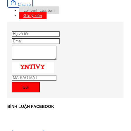
Chia sẻ
Lời bình của bạn
Gửi ý kiến
Gửi
BÌNH LUẬN FACEBOOK