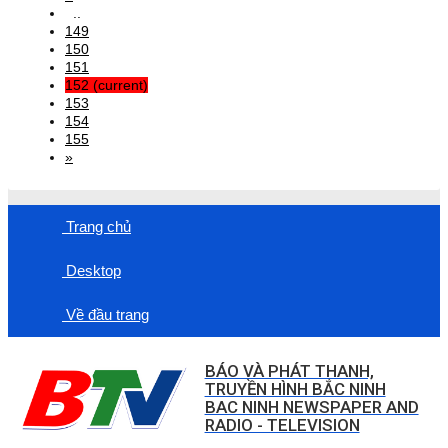
..
149
150
151
152
(current)
153
154
155
»
Trang chủ
Desktop
Về đầu trang
BÁO VÀ PHÁT THANH,
TRUYỀN HÌNH BẮC NINH
BAC NINH NEWSPAPER AND
RADIO - TELEVISION