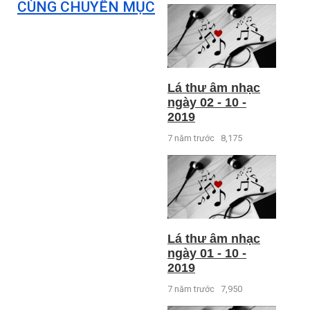
CÙNG CHUYÊN MỤC
Lá thư âm nhạc
ngày 02 - 10 -
2019
7 năm trước
8,175
Lá thư âm nhạc
ngày 01 - 10 -
2019
7 năm trước
7,950