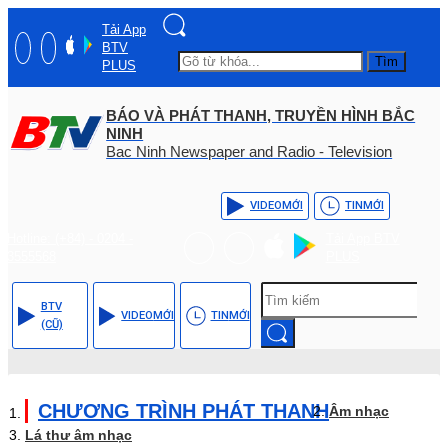
Tải App
BTV
Tìm
PLUS
BÁO VÀ PHÁT THANH, TRUYỀN HÌNH BẮC
NINH
Bac Ninh Newspaper and Radio - Television
VIDEO
MỚI
TIN
MỚI
Hotline: (+84) - 0204 -
Tải App BTV
3555568
PLUS
BTV
VIDEO
MỚI
TIN
MỚI
(CŨ)
CHƯƠNG TRÌNH PHÁT THANH
Âm nhạc
Lá thư âm nhạc