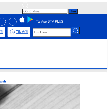
Tìm
Tải App BTV PLUS
ỚI
TIN
MỚI
hanh