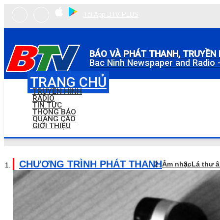
Tải App BTV PLUS
BÁO VÀ PHÁT THANH, TRUYỀN 
Bac Ninh Newspaper and Radio -
TRANG CHỦ
TRUYỀN HÌNH
RADIO
TIN TỨC
THÔNG BÁO
QUẢNG CÁO
GIỚI THIỆU
CHƯƠNG TRÌNH PHÁT THANH
Âm nhạc
Lá thư 