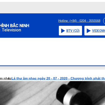
Hotline: (+84) - 0204 - 3555568
HÌNH BẮC NINH
 Television
BTV (CŨ)
VIDEO
M
âm nhạc
Lá thư âm nhạc ngày 20 - 07 - 2020 - Chương trình phát t