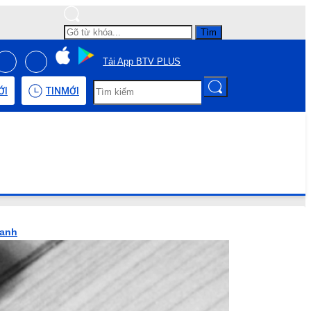
Tìm
Tải App BTV PLUS
ỚI
TIN
MỚI
hanh