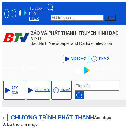
Tải App
BTV
Tìm
PLUS
BÁO VÀ PHÁT THANH, TRUYỀN HÌNH BẮC
NINH
Bac Ninh Newspaper and Radio - Television
VIDEO
MỚI
TIN
MỚI
Hotline: (+84) - 0204 -
Tải App BTV
3555568
PLUS
BTV
VIDEO
MỚI
TIN
MỚI
(CŨ)
CHƯƠNG TRÌNH PHÁT THANH
Âm nhạc
Lá thư âm nhạc