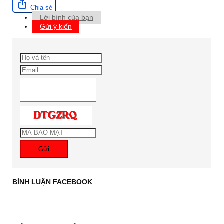
Chia sẻ
Lời bình của bạn
Gửi ý kiến
Gửi
BÌNH LUẬN FACEBOOK