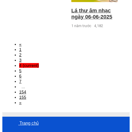
Lá thư âm nhạc
ngày 06-06-2025
1 năm trước
4,182
«
1
2
3
4
(current)
5
6
7
...
154
155
»
Trang chủ