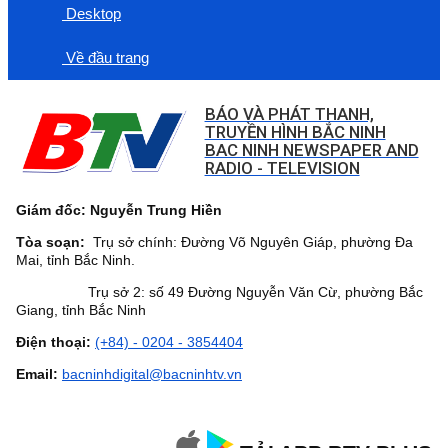
Desktop
Về đầu trang
BÁO VÀ PHÁT THANH,
TRUYỀN HÌNH BẮC NINH
BAC NINH NEWSPAPER AND
RADIO - TELEVISION
Giám đốc: Nguyễn Trung Hiền
Tòa soạn:
Trụ sở chính: Đường Võ Nguyên Giáp, phường Đa
Mai, tỉnh Bắc Ninh.
Trụ sở 2: số 49 Đường Nguyễn Văn Cừ, phường Bắc
Giang, tỉnh Bắc Ninh
Điện thoại:
(+84) - 0204 - 3854404
Email:
bacninhdigital@bacninhtv.vn