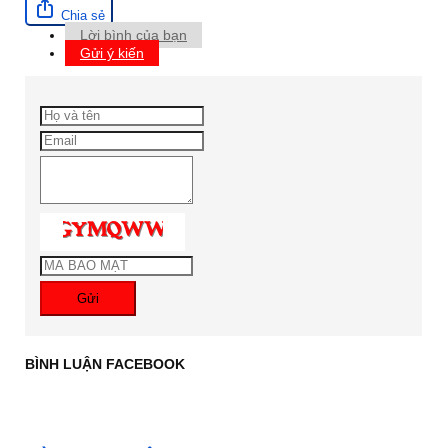
Chia sẻ
Lời bình của bạn
Gửi ý kiến
Gửi
BÌNH LUẬN FACEBOOK