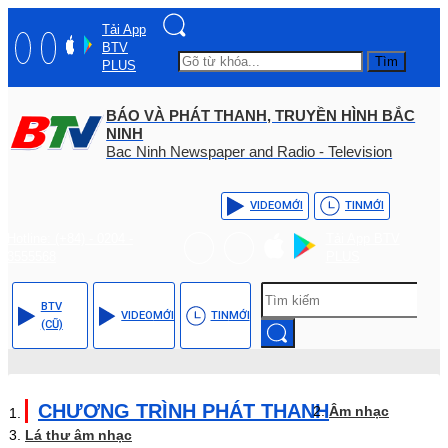
Tải App
BTV
Tìm
PLUS
BÁO VÀ PHÁT THANH, TRUYỀN HÌNH BẮC
NINH
Bac Ninh Newspaper and Radio - Television
VIDEO
MỚI
TIN
MỚI
Hotline: (+84) - 0204 -
Tải App BTV
3555568
PLUS
BTV
VIDEO
MỚI
TIN
MỚI
(CŨ)
CHƯƠNG TRÌNH PHÁT THANH
Âm nhạc
Lá thư âm nhạc