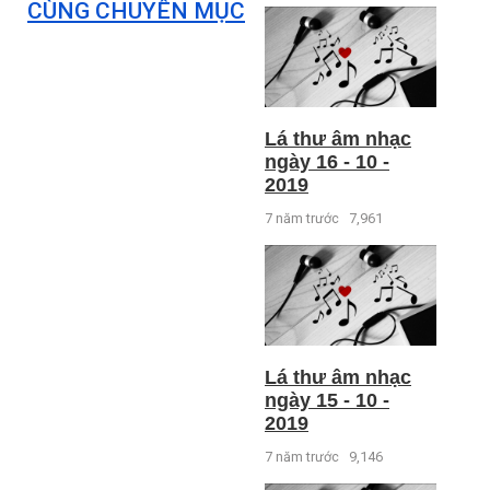
CÙNG CHUYÊN MỤC
Lá thư âm nhạc
ngày 16 - 10 -
2019
7 năm trước
7,961
Lá thư âm nhạc
ngày 15 - 10 -
2019
7 năm trước
9,146