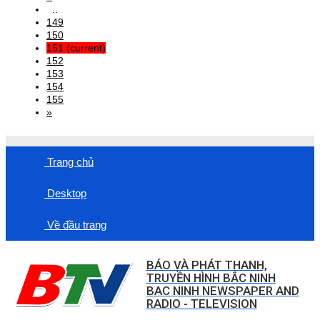
..
149
150
151
(current)
152
153
154
155
»
Trang chủ
Desktop
Về đầu trang
BÁO VÀ PHÁT THANH,
TRUYỀN HÌNH BẮC NINH
BAC NINH NEWSPAPER AND
RADIO - TELEVISION