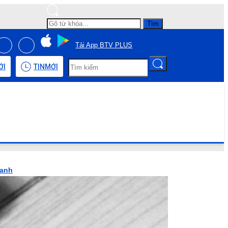
Tìm
Tải App BTV PLUS
ỚI
TIN
MỚI
hanh