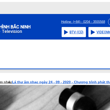
Hotline: (+84) - 0204 - 3555568
HÌNH BẮC NINH
 Television
BTV (CŨ)
VIDEO
M
âm nhạc
Lá thư âm nhạc ngày 24 - 09 - 2020 - Chương trình phát t