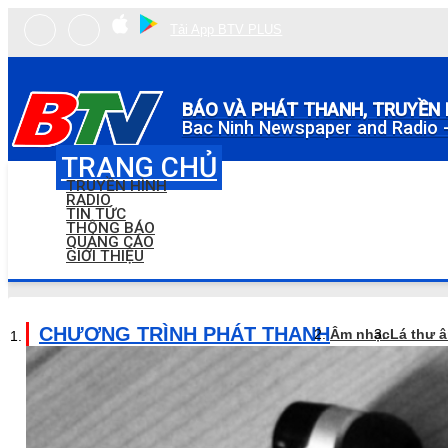
Tải App BTV PLUS
BÁO VÀ PHÁT THANH, TRUYỀN 
Bac Ninh Newspaper and Radio -
TRANG CHỦ
TRUYỀN HÌNH
RADIO
TIN TỨC
THÔNG BÁO
QUẢNG CÁO
GIỚI THIỆU
CHƯƠNG TRÌNH PHÁT THANH
Âm nhạc
Lá thư 