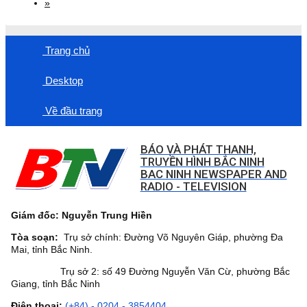
»
Trang chủ
Desktop
Về đầu trang
BÁO VÀ PHÁT THANH,
TRUYỀN HÌNH BẮC NINH
BAC NINH NEWSPAPER AND
RADIO - TELEVISION
Giám đốc: Nguyễn Trung Hiền
Tòa soạn:
Trụ sở chính: Đường Võ Nguyên Giáp, phường Đa
Mai, tỉnh Bắc Ninh.
Trụ sở 2: số 49 Đường Nguyễn Văn Cừ, phường Bắc
Giang, tỉnh Bắc Ninh
Điện thoại:
(+84) - 0204 - 3854404