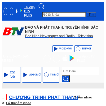
Tải App
BTV
Tìm
PLUS
BÁO VÀ PHÁT THANH, TRUYỀN HÌNH BẮC
NINH
Bac Ninh Newspaper and Radio - Television
VIDEO
MỚI
TIN
MỚI
Hotline: (+84) - 0204 -
Tải App BTV
3555568
PLUS
BTV
VIDEO
MỚI
TIN
MỚI
(CŨ)
CHƯƠNG TRÌNH PHÁT THANH
Âm nhạc
Lá thư âm nhạc