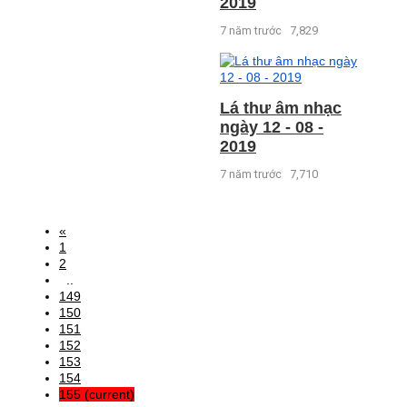
2019
7 năm trước
7,829
Lá thư âm nhạc
ngày 12 - 08 -
2019
7 năm trước
7,710
«
1
2
..
149
150
151
152
153
154
155
(current)