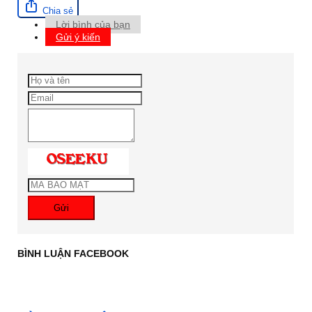
Chia sẻ
Lời bình của bạn
Gửi ý kiến
Gửi
BÌNH LUẬN FACEBOOK