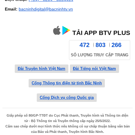
Email:
bacninhdigital@bacninhtv.vn
TẢI APP BTV PLUS
472
803
266
SỐ LƯỢNG TRUY CẬP TRANG
Đài Truyền hình Việt Nam
Đài Tiếng nói Việt Nam
Cổng Thông tin điện tử tỉnh Bắc Ninh
Cổng Dịch vụ công Quốc gia
Giấy phép số 80/GP-TTĐT do Cục Phát thanh, Truyền hình và Thông tin điện
tử - Bộ Thông tin và Truyền thông cấp ngày 25/5/2022.
Cấm sao chép dưới mọi hình thức nếu không có sự chấp thuận bằng văn bản
của Báo và Phát thanh, Truyền hình Bắc Ninh.