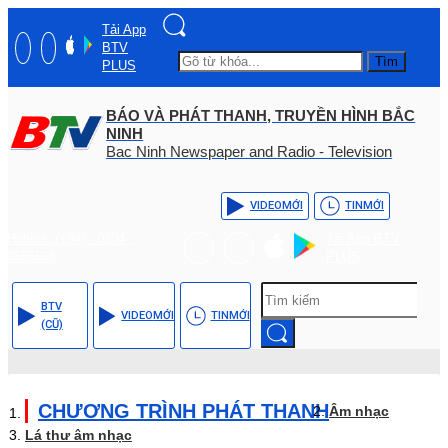
Tải App
BTV
Tìm
PLUS
BÁO VÀ PHÁT THANH, TRUYỀN HÌNH BẮC
NINH
Bac Ninh Newspaper and Radio - Television
VIDEO
MỚI
TIN
MỚI
Hotline: (+84) - 0204 -
Tải App BTV
3555568
PLUS
BTV
VIDEO
MỚI
TIN
MỚI
(CŨ)
CHƯƠNG TRÌNH PHÁT THANH
Âm nhạc
Lá thư âm nhạc