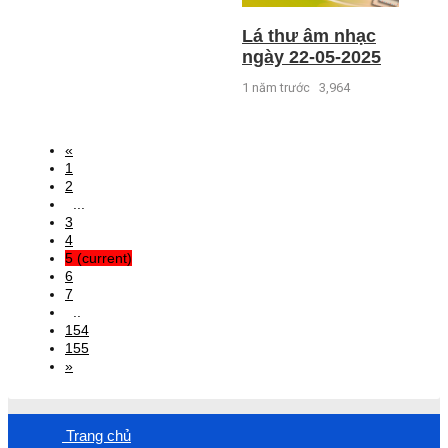
Lá thư âm nhạc
ngày 22-05-2025
1 năm trước
3,964
«
1
2
...
3
4
5
(current)
6
7
..
154
155
»
Trang chủ