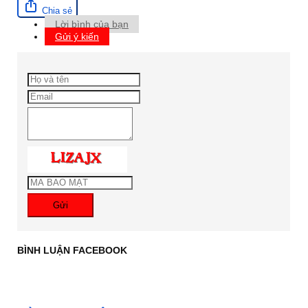
Chia sẻ
Lời bình của bạn
Gửi ý kiến
Gửi
BÌNH LUẬN FACEBOOK