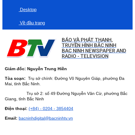
Desktop
Về đầu trang
BÁO VÀ PHÁT THANH,
TRUYỀN HÌNH BẮC NINH
BAC NINH NEWSPAPER AND
RADIO - TELEVISION
Giám đốc: Nguyễn Trung Hiền
Tòa soạn:
Trụ sở chính: Đường Võ Nguyên Giáp, phường Đa
Mai, tỉnh Bắc Ninh.
Trụ sở 2: số 49 Đường Nguyễn Văn Cừ, phường Bắc
Giang, tỉnh Bắc Ninh
Điện thoại:
(+84) - 0204 - 3854404
Email:
bacninhdigital@bacninhtv.vn