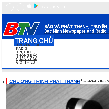
Tải App BTV PLUS
BÁO VÀ PHÁT THANH, TRUYỀN 
Bac Ninh Newspaper and Radio -
TRANG CHỦ
TRUYỀN HÌNH
RADIO
TIN TỨC
THÔNG BÁO
QUẢNG CÁO
GIỚI THIỆU
CHƯƠNG TRÌNH PHÁT THANH
Âm nhạc
Lá thư 