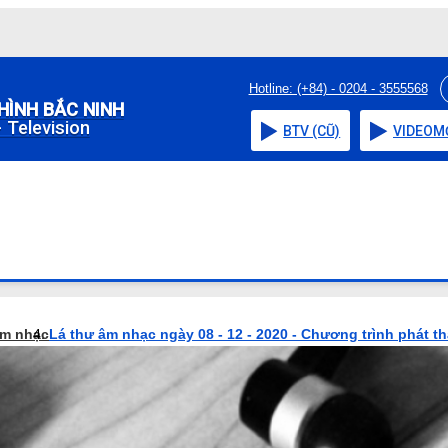
Hotline: (+84) - 0204 - 3555568
HÌNH BẮC NINH
 Television
BTV (CŨ)
VIDEO
M
âm nhạc
Lá thư âm nhạc ngày 08 - 12 - 2020 - Chương trình phát t