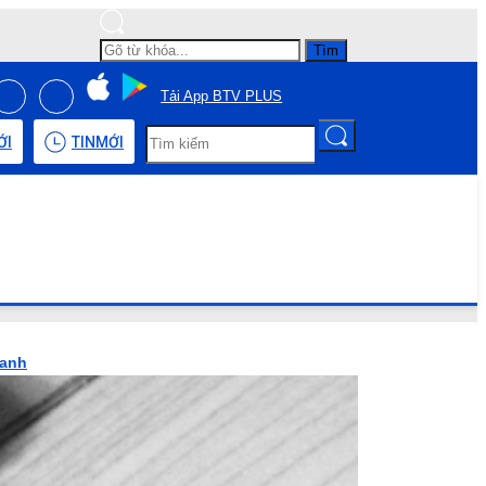
Tìm
Tải App BTV PLUS
ỚI
TIN
MỚI
hanh