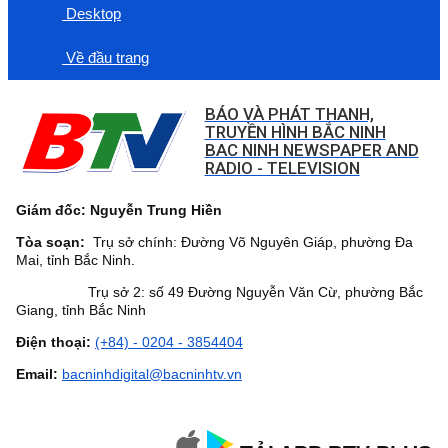
Desktop
Về đầu trang
BÁO VÀ PHÁT THANH,
TRUYỀN HÌNH BẮC NINH
BAC NINH NEWSPAPER AND
RADIO - TELEVISION
Giám đốc: Nguyễn Trung Hiền
Tòa soạn:
Trụ sở chính: Đường Võ Nguyên Giáp, phường Đa
Mai, tỉnh Bắc Ninh.
Trụ sở 2: số 49 Đường Nguyễn Văn Cừ, phường Bắc
Giang, tỉnh Bắc Ninh
Điện thoại:
(+84) - 0204 - 3854404
Email:
bacninhdigital@bacninhtv.vn