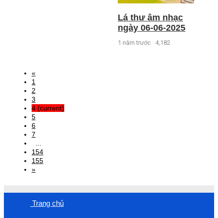
Lá thư âm nhạc
ngày 06-06-2025
1 năm trước
4,182
«
1
2
3
4
(current)
5
6
7
...
154
155
»
Trang chủ