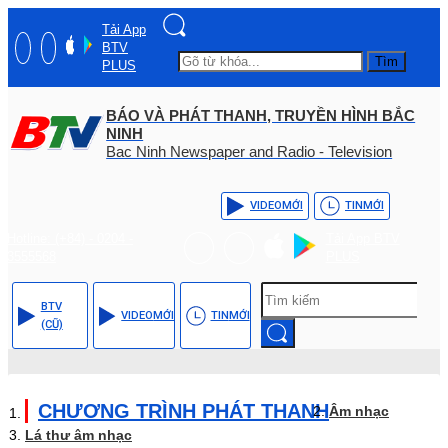
Tải App
BTV
Tìm
PLUS
BÁO VÀ PHÁT THANH, TRUYỀN HÌNH BẮC
NINH
Bac Ninh Newspaper and Radio - Television
VIDEO
MỚI
TIN
MỚI
Hotline: (+84) - 0204 -
Tải App BTV
3555568
PLUS
BTV
VIDEO
MỚI
TIN
MỚI
(CŨ)
CHƯƠNG TRÌNH PHÁT THANH
Âm nhạc
Lá thư âm nhạc