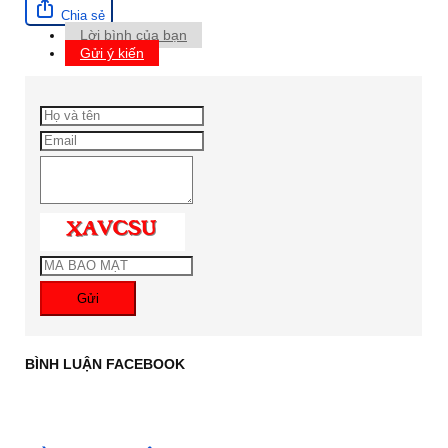
Chia sẻ
Lời bình của bạn
Gửi ý kiến
Gửi
BÌNH LUẬN FACEBOOK