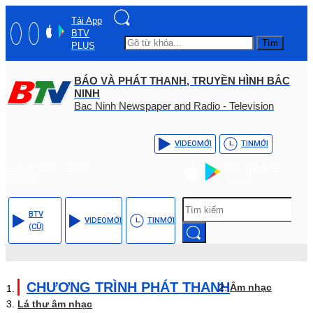
Tải App
BTV
Tìm
PLUS
BÁO VÀ PHÁT THANH, TRUYỀN HÌNH BẮC
NINH
Bac Ninh Newspaper and Radio - Television
VIDEO
MỚI
TIN
MỚI
Hotline: (+84) - 0204 -
Tải App BTV
3555568
PLUS
BTV
VIDEO
MỚI
TIN
MỚI
(CŨ)
CHƯƠNG TRÌNH PHÁT THANH
Âm nhạc
Lá thư âm nhạc