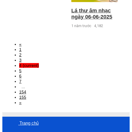
Lá thư âm nhạc
ngày 06-06-2025
1 năm trước
4,182
«
1
2
3
4
(current)
5
6
7
...
154
155
»
Trang chủ