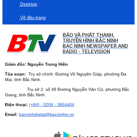
Desktop
Về đầu trang
BÁO VÀ PHÁT THANH,
TRUYỀN HÌNH BẮC NINH
BAC NINH NEWSPAPER AND
RADIO - TELEVISION
Giám đốc: Nguyễn Trung Hiền
Tòa soạn:
Trụ sở chính: Đường Võ Nguyên Giáp, phường Đa
Mai, tỉnh Bắc Ninh.
Trụ sở 2: số 49 Đường Nguyễn Văn Cừ, phường Bắc
Giang, tỉnh Bắc Ninh
Điện thoại:
(+84) - 0204 - 3854404
Email:
bacninhdigital@bacninhtv.vn