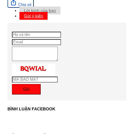
Chia sẻ
Lời bình của bạn
Gửi ý kiến
Gửi
BÌNH LUẬN FACEBOOK