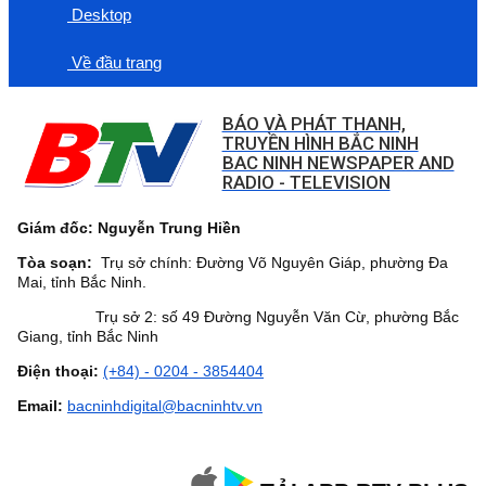
Desktop
Về đầu trang
BÁO VÀ PHÁT THANH,
TRUYỀN HÌNH BẮC NINH
BAC NINH NEWSPAPER AND
RADIO - TELEVISION
Giám đốc: Nguyễn Trung Hiền
Tòa soạn:
Trụ sở chính: Đường Võ Nguyên Giáp, phường Đa
Mai, tỉnh Bắc Ninh.
Trụ sở 2: số 49 Đường Nguyễn Văn Cừ, phường Bắc
Giang, tỉnh Bắc Ninh
Điện thoại:
(+84) - 0204 - 3854404
Email:
bacninhdigital@bacninhtv.vn