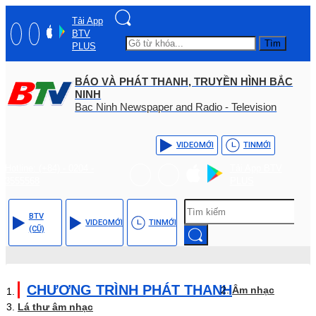
Tải App
BTV
Tìm
PLUS
BÁO VÀ PHÁT THANH, TRUYỀN HÌNH BẮC
NINH
Bac Ninh Newspaper and Radio - Television
VIDEO
MỚI
TIN
MỚI
Hotline: (+84) - 0204 -
Tải App BTV
3555568
PLUS
BTV
VIDEO
MỚI
TIN
MỚI
(CŨ)
CHƯƠNG TRÌNH PHÁT THANH
Âm nhạc
Lá thư âm nhạc