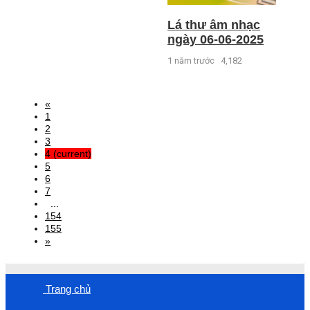
Lá thư âm nhạc
ngày 06-06-2025
1 năm trước
4,182
«
1
2
3
4
(current)
5
6
7
...
154
155
»
Trang chủ