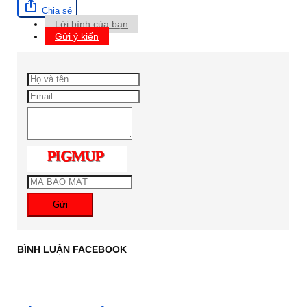
Chia sẻ
Lời bình của bạn
Gửi ý kiến
Gửi
BÌNH LUẬN FACEBOOK